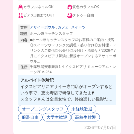
カラフルネイルOK
髪色カラフルOK
ピアス1個までOK！
タトゥー自由
アサイーボウル
,
カフェ
,
スイーツ
業態
ホール兼キッチンスタッフ
職種
■ホール兼キッチンスタッフ◎お客様のご案内・接客
内容
◎スイーツやドリンクの調理・盛り付け◎お料理・ド
リンクのご提供◎お会計◎片付け・清掃など2026年7
月にイクスピアリ舞浜に新規オープンするアサイーボ
ウル...
千葉県浦安市舞浜1-4 イクスピアリ ミュージアム・レ
住所
ーン2F A-264
アルバイト体験記
イクスピアリにアサイー専門店がオープンすると
いう事で、恵比寿店で研修してきたよ❣️
スタッフさんは全員女性で、終始楽しい撮影だっ
た💗
オープニングスタッフ
未経験歓迎
どの店舗もスタッフさん同士の仲が良いみたいだ
服装自由
大学生歓迎
高校生歓迎
から、イクスピアリ店も素敵な人たちでいっぱい
になりそう🤭
2026年07月07日