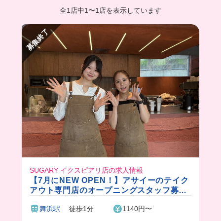
全1店中
1
〜
1店を表示しています
募集終了
SUGARY イクスピアリ店の求人情報
【7月にNEW OPEN！】アサイーのテイク
アウト専門店のオープニングスタッフ募集
✨まかないで絶品のアサイーも食べられま
舞浜駅
徒歩1分
1140円〜
す♪