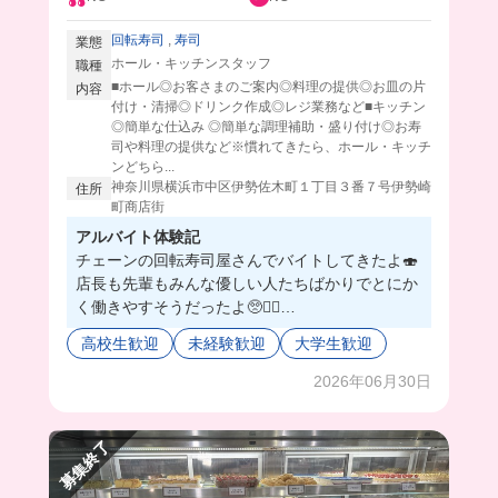
回転寿司
,
寿司
業態
ホール・キッチンスタッフ
職種
■ホール◎お客さまのご案内◎料理の提供◎お皿の片
内容
付け・清掃◎ドリンク作成◎レジ業務など■キッチン
◎簡単な仕込み ◎簡単な調理補助・盛り付け◎お寿
司や料理の提供など※慣れてきたら、ホール・キッチ
ンどちら...
神奈川県横浜市中区伊勢佐木町１丁目３番７号伊勢崎
住所
町商店街
アルバイト体験記
チェーンの回転寿司屋さんでバイトしてきたよ🍣
店長も先輩もみんな優しい人たちばかりでとにか
く働きやすそうだったよ🥺❤️‍🔥
ここ注文は基本タブレット注文だし、母体が大手
高校生歓迎
未経験歓迎
大学生歓迎
のお寿司屋さんだからマニュアルもしっかりして
て、安心すぎるの😮‍💨
2026年06月30日
まかないは豪華すぎる海鮮丼が食べれちゃうんだ
けど、あまりの美味しさに感動が止まらなかった
募集終了
😭🫶
毎回のまかない楽しみにお仕事頑張れちゃうこと
間違いなし❣️