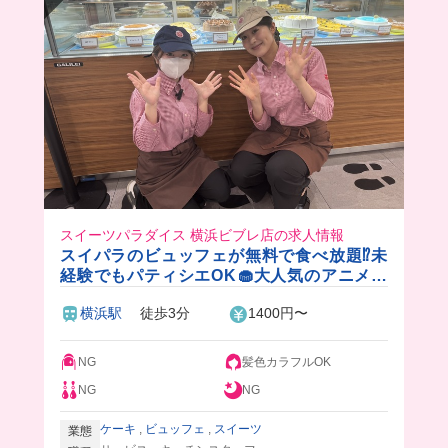
まかないで豪華な海鮮丼食べたい人はここでバイ
トしよ〜〜！
スイーツパラダイス 横浜ビブレ店の求人情報
スイパラのビュッフェが無料で食べ放題⁉️未
経験でもパティシエOK🧁大人気のアニメや
アーティストとのコラボもあり楽しく働け
横浜駅
徒歩3分
1400円〜
ます♪
NG
髪色カラフルOK
NG
NG
ケーキ
,
ビュッフェ
,
スイーツ
業態