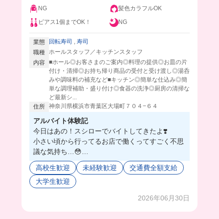
NG
髪色カラフルOK
ピアス1個までOK！
NG
回転寿司
,
寿司
業態
ホールスタッフ／キッチンスタッフ
職種
■ホール◎お客さまのご案内◎料理の提供◎お皿の片
内容
付け・清掃◎お持ち帰り商品の受付と受け渡し◎湯呑
みや調味料の補充など■キッチン◎簡単な仕込み◎簡
単な調理補助・盛り付け◎食器の洗浄◎厨房の清掃な
ど最新シ...
神奈川県横浜市青葉区大場町７０４−６４
住所
アルバイト体験記
今日はあの！スシローでバイトしてきたよ❣️
小さい頃から行ってるお店で働くってすごく不思
議な気持ち…😳
大手企業だから衛生面しっかりしてるし洗い物や
高校生歓迎
未経験歓迎
交通費全額支給
お会計は全て機械だから、バイトを初めてする方
大学生歓迎
でも安心して働けるよ🔰💗
バイトスタッフは学生から主婦層まで幅広く働か
2026年06月30日
れていて色々な方と仲良くなれそう🥹💕