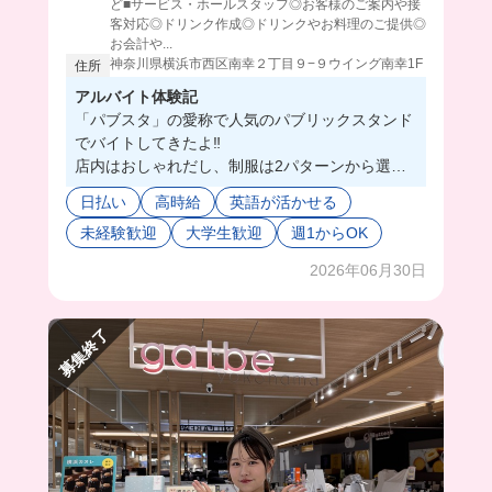
ど■サービス・ホールスタッフ◎お客様のご案内や接
客対応◎ドリンク作成◎ドリンクやお料理のご提供◎
お会計や...
神奈川県横浜市西区南幸２丁目９−９ウイング南幸1F
住所
アルバイト体験記
「パブスタ」の愛称で人気のパブリックスタンド
でバイトしてきたよ‼️
店内はおしゃれだし、制服は2パターンから選べ
るんだけど、どちらも可愛くて迷った😂💖
日払い
高時給
英語が活かせる
私はスカートタイプの制服にしたよ👗チアリーダ
未経験歓迎
大学生歓迎
週1からOK
ーみたいでテンション上がった🥰
店内のお客様にお酒を販売して回ったり、VIP個
2026年06月30日
室のお客様の接客対応がメインだけど、慣れてき
たらドリンクも作成するんだって❣️
店長も先輩も優しくて、フランクだから話しやす
募集終了
くて長く働けそうな雰囲気！😘
退勤後はダーツしちゃったりもできちゃうか
も...⁉️みんなもパブスタにおいで🎯😆