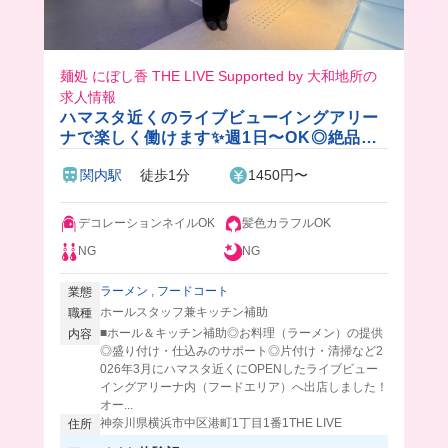
麺処 にぼし香 THE LIVE Supported by 大和地所の
求人情報
ハマスタ近くのライブビューイングアリー
ナで楽しく働けます✨週1日〜OK◎絶品の
まかない付き！
関内駅
徒歩1分
1450円〜
デコレーションネイルOK
髪色カラフルOK
NG
NG
ラーメン
,
フードコート
業態
ホールスタッフ兼キッチン補助
職種
■ホール＆キッチン補助◎お料理（ラーメン）の提供
内容
◎盛り付け・仕込みのサポート◎片付け・清掃など2
026年3月にハマスタ近くにOPENしたライブビュー
イングアリーナ内（フードエリア）へ出店しました！
オー...
神奈川県横浜市中区港町1丁目1番1THE LIVE
住所