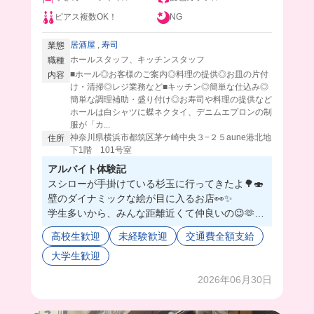
ピアス複数OK！
NG
居酒屋
,
寿司
業態
ホールスタッフ、キッチンスタッフ
職種
■ホール◎お客様のご案内◎料理の提供◎お皿の片付
内容
け・清掃◎レジ業務など■キッチン◎簡単な仕込み◎
簡単な調理補助・盛り付け◎お寿司や料理の提供など
ホールは白シャツに蝶ネクタイ、デニムエプロンの制
服が「カ...
神奈川県横浜市都筑区茅ケ崎中央３−２５aune港北地
住所
下1階 101号室
アルバイト体験記
スシローが手掛けている杉玉に行ってきたよ🌳🍣
壁のダイナミックな絵が目に入るお店👀✨
学生多いから、みんな距離近くて仲良いの😉🫶
さすが有名店なだけあって、どれも新鮮なものを
高校生歓迎
未経験歓迎
交通費全額支給
取り扱ってて、賄いがまぁこりゃ美味い😳💕
大学生歓迎
今回は天丼を食べたんだけど、揚げたてサックサ
クでうますぎた🥰🤦‍♀️
2026年06月30日
海鮮丼やお寿司も選べるみたいで、毎回豪華で目
から鱗が...🐟💦😂