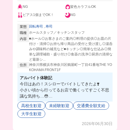
NG
髪色カラフルOK
ピアス1個までOK！
NG
回転寿司
,
寿司
業態
ホールスタッフ／キッチンスタッフ
職種
■ホール◎お客さまのご案内◎料理の提供◎お皿の片
内容
付け・清掃◎お持ち帰り商品の受付と受け渡し◎湯呑
みや調味料の補充など■キッチン◎簡単な仕込み◎簡
単な調理補助・盛り付け◎食器の洗浄◎厨房の清掃な
ど最新シ...
神奈川県横浜市神奈川区鶴屋町一丁目41番地THE YO
住所
KOHAMA FRONT1F
アルバイト体験記
今日はあの！スシローでバイトしてきたよ❣️
小さい頃から行ってるお店で働くってすごく不思
議な気持ち…😳
大手企業だから衛生面しっかりしてるし洗い物や
高校生歓迎
未経験歓迎
交通費全額支給
お会計は全て機械だから、バイトを初めてする方
大学生歓迎
でも安心して働けるよ🔰💗
バイトスタッフは学生から主婦層まで幅広く働か
2026年06月30日
れていて色々な方と仲良くなれそう🥹💕