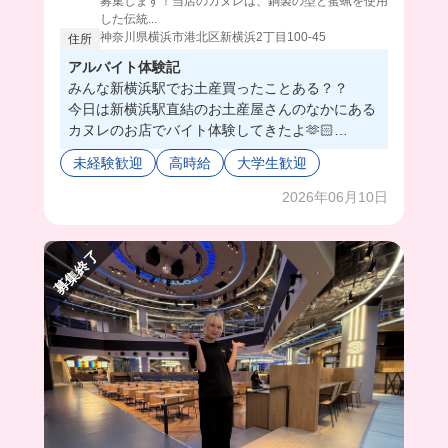
募集します！当店のカヌレは、銅製の型と蜜蝋を使用
した伝統...
神奈川県横浜市港北区新横浜2丁目100-45
住所
アルバイト体験記
みんな新横浜駅でお土産買ったことある？？
今日は新横浜駅直結のお土産屋さんのなかにある
カヌレのお店でバイト体験してきたよ🫶🏻
お菓子屋さんの販売だから難しい仕事はないし、
未経験歓迎
高時給
大学生歓迎
制服がかわいいの🥺💖
かわいい焼き菓子が並んでてテンション上がった
2026年06月10日
し、スタッフは30%引きでお菓子が買えるんだっ
て🙌🏻お菓子好きにはたまらん😖❤️‍🔥
募集終了