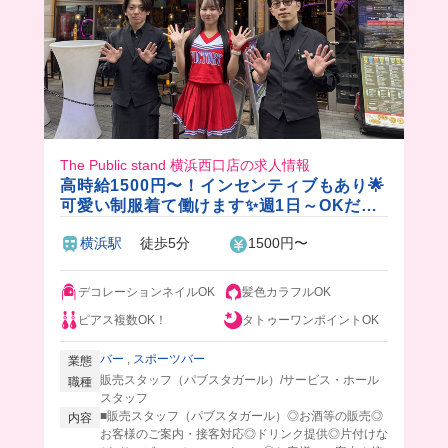
The Public stand 横浜西口店の求人情報
高時給1500円〜！インセンティブもあり🌟
可愛い制服着て働けます✨週1日～OKだか
ら予定も調整しやすい🎵
横浜駅
徒歩5分
1500円〜
デコレーションネイルOK
髪色カラフルOK
ピアス複数OK！
タトゥーワンポイントOK
バー
,
スポーツバー
業態
販売スタッフ（パブスタガール）/サービス・ホール
職種
スタッフ
■販売スタッフ（パブスタガール）◎お酒等の販売◎
内容
お客様のご案内・接客対応◎ドリンク提供◎片付けな