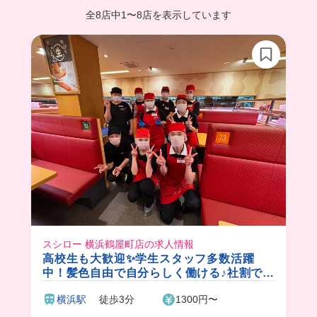
全8店中
1
〜
8店を表示しています
スシロー 横浜鶴屋町店の求人情報
高校生も大歓迎✨学生スタッフ多数活躍
中！髪色自由で自分らしく働ける♪社割でス
シローが楽しめます🍣
横浜駅
徒歩3分
1300円〜