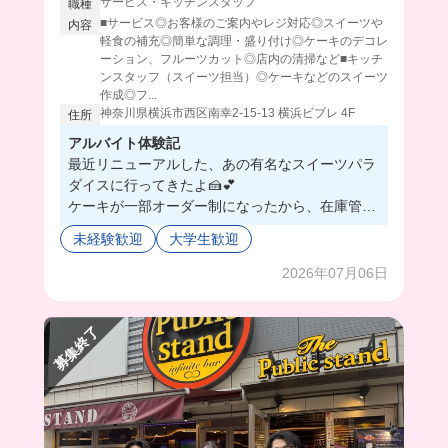
サービス・キッチンスタッフ
職種
■サービス◎お客様のご案内やレジ対応◎スイーツや
内容
軽食の補充◎簡単な調理・盛り付け◎ケーキのデコレ
ーション、フルーツカット◎店内の清掃など■キッチ
ンスタッフ（スイーツ担当）◎ケーキなどのスイーツ
作成◎フ...
神奈川県横浜市西区南幸2-15-13 横浜ビブレ 4F
住所
アルバイト体験記
最近リニューアルした、あの有名なスイーツパラ
ダイスに行ってきたよ🍰💕
ケーキが一部オーダー制になったから、在庫管理
がしやすくなったみたい👍🌟
未経験歓迎
大学生歓迎
スタッフさんみんなテキパキ仕事してて、談笑し
ながら働いてて仲良かった🫶
2026年07月06日
女性も多いし、大学生も25人以上が働いてるから
友達たくさんできちゃいそう😭✨
募集終了
まかないはビュッフェ食べ放題でなんと無料👀‼️
いろんな種類あるから、毎回爆食デーになりそう
😹ダイエットは明日から~♪