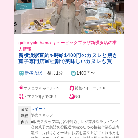
galbe yokohama キュービックプラザ新横浜店の求
人情報
新横浜駅直結✨時給1400円のカヌレと焼き
菓子専門店💓社割で美味しいカヌレも買え
ちゃいます🎵
新横浜駅
徒歩1分
1400円〜
ナチュラルネイルOK
髪色ハイトーンOK
ピアス1個までOK！
NG
スイーツ
業態
販売スタッフ
職種
■販売スタッフ◎お客様対応、レジ業務◎ラッピング
内容
◎お菓子の袋詰め◎配送準備のための梱包作業◎店内
清掃、片付けなど一緒にお店を盛り上げてくれる方を