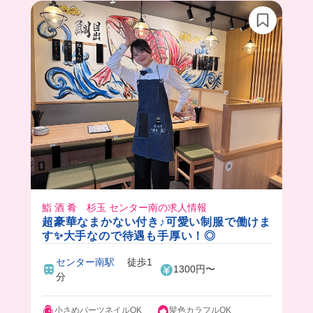
鮨 酒 肴 杉玉 センター南の求人情報
超豪華なまかない付き♪可愛い制服で働けま
す✨大手なので待遇も手厚い！◎
センター南駅
徒歩1
1300円〜
分
小さめパーツネイルOK
髪色カラフルOK