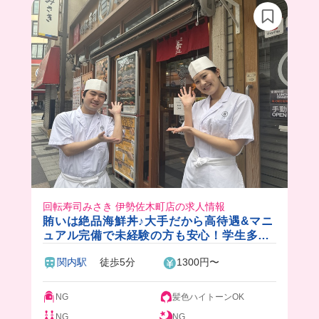
回転寿司みさき 伊勢佐木町店の求人情報
賄いは絶品海鮮丼♪大手だから高待遇&マニ
ュアル完備で未経験の方も安心！学生多い
ので友達たくさんできちゃいます🍣
関内駅
徒歩5分
1300円〜
NG
髪色ハイトーンOK
NG
NG