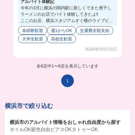
アルバイト体験記
今年の3月に横浜の関内駅に新しくできた煮干し
ラーメンのお店でバイト体験してきたよ❗️
ここのお店、横浜スタジアムすぐ横のライブビュ
ーイングアリーナにあるんだけど、大きなスクリ
未経験歓迎
週1からOK
交通費全額支給
ーンを横目にラーメンバイトができちゃうの🥹💟
大学生歓迎
高校生歓迎
フードコートみたいな作りになってて、色々なお
店が集結してるんだけど、お客様はスポーツ観戦
2026年03月13日
しながら食事を楽しめるから、とっても活気のあ
る雰囲気で働けそうだったよ🥺
ここなんと！バッシング業務と洗い物の作業がな
全8店中
1
〜
8店を表示しています
いんだって😳ラーメン作りと提供に専念できちゃ
うのも最高すぎるの(^^)
1
しかも、まかないには好きなラーメンが食べれち
ゃうって...神バイトすぎんか🥲❤️‍🔥
これはもう応募するしかないって‼️🥰💖
横浜市で絞り込む
横浜市のアルバイト情報をおしゃれ自由度から探す
ネイルOK
髪色自由
ピアスOK
タトゥーOK