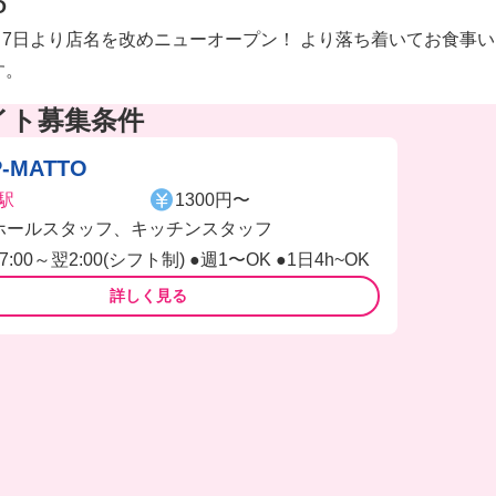
O
年7月7日より店名を改めニューオープン！ より落ち着いてお食
す。
イト募集条件
P-MATTO
駅
1300円〜
ホールスタッフ、キッチンスタッフ
17:00～翌2:00(シフト制) ●週1〜OK ●1日4h~OK
詳しく見る