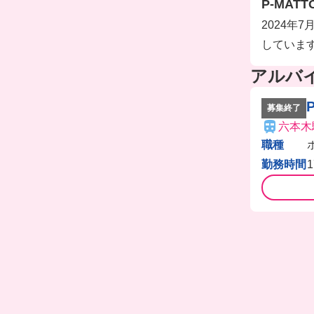
P-MATT
2024
していま
アルバ
募集終了
六本木
職種
勤務時間