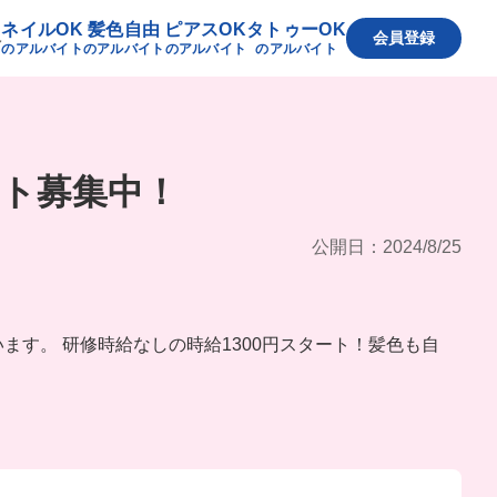
ネイルOK
髪色自由
ピアスOK
タトゥーOK
へ
会員登録
のアルバイト
のアルバイト
のアルバイト
のアルバイト
イト募集中！
公開日：2024/8/25
います。 研修時給なしの時給1300円スタート！髪色も自