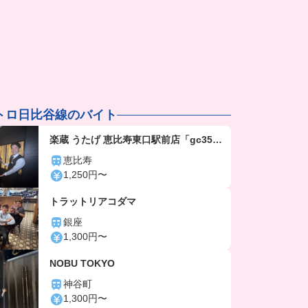
トロ日比谷線のバイト
楽蔵 うたげ 恵比寿東口駅前店「gc356
4」
恵比寿
1,250円〜
トラットリアコダマ
銀座
1,300円〜
NOBU TOKYO
神谷町
1,300円〜