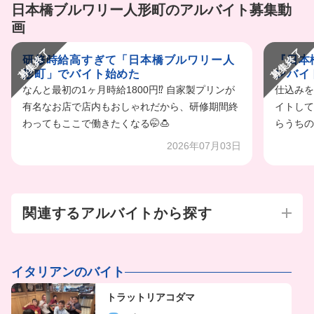
日本橋ブルワリー人形町のアルバイト募集動
画
募集終了
募集終了
研修時給高すぎて「日本橋ブルワリー人
『日本
形町」でバイト始めた
ンバイ
なんと最初の1ヶ月時給1800円⁉️ 自家製プリンが
仕込みを
有名なお店で店内もおしゃれだから、研修期間終
イトして
わってもここで働きたくなる🤭🍮
らうちの
2026年07月03日
関連するアルバイトから探す
イタリアンのバイト
トラットリアコダマ