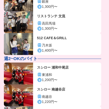
銀座
1,300円〜
リストランテ 文流
高田馬場
1,300円〜
512 CAFE＆GRILL
乃木坂
1,400円〜
週2~OKのバイト
スシロー 浦和中尾店
東浦和
1,200円〜
スシロー 南越谷店
南越谷
1,220円〜