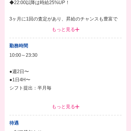
◆22:00以降は時給25%UP！
こだわりのクラフトビールと料理が自慢のオシャレな
ブリュワリーです！
3ヶ月に1回の査定があり、昇給のチャンスも豊富で
開放感溢れる店内は、SNSでも話題の洗練された大
す！
もっと見る
人が集まる空間✨
髪型ネイル自由でアスもOKなので、あなたらしいス
勤務時間
タイルのままオシャレに働けます♪
10:00～23:30
まずは簡単なことからスタートするので、アルバイト
デビューの方もご安心ください◎
●週2日〜
先輩スタッフがしっかりサポートします！
●1日4H〜
キッチン
ホール
調理
調理補助
仕込み
シフト提出：半月毎
ドリンク
レジ打ち
ご希望の時間帯はお気軽にご相談ください◎
もっと見る
終電時間もしっかり考慮します！
待遇