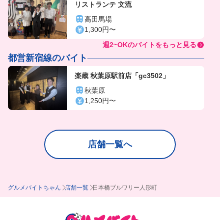
リストランテ 文流
高田馬場
1,300円〜
週2~OKのバイトをもっと見る
都営新宿線のバイト
楽蔵 秋葉原駅前店「gc3502」
秋葉原
1,250円〜
店舗一覧へ
グルメバイトちゃん
店舗一覧
日本橋ブルワリー人形町