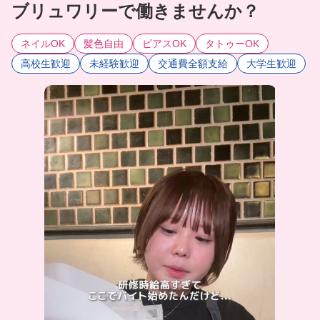
ブリュワリーで働きませんか？
ネイルOK
髪色自由
ピアスOK
タトゥーOK
高校生歓迎
未経験歓迎
交通費全額支給
大学生歓迎