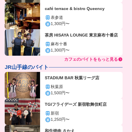
café terrace & bistro Queency
表参道
1,300円〜
茶房 HISAYA LOUNGE 東京麻布十番店
麻布十番
1,300円〜
カフェのバイトをもっと見る
JR山手線のバイト
STADIUM BAR 秋葉リーグ店
秋葉原
1,500円〜
TGIフライデーズ 新宿歌舞伎町店
新宿
1,250円〜
和牛焼肉 さかえ