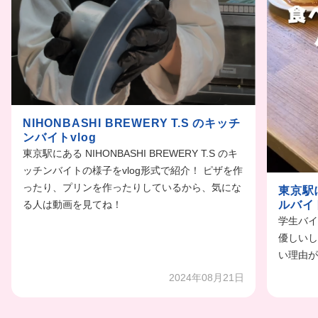
NIHONBASHI BREWERY T.S のキッチ
ンバイトvlog
東京駅にある NIHONBASHI BREWERY T.S のキ
ッチンバイトの様子をvlog形式で紹介！ ピザを作
ったり、プリンを作ったりしているから、気にな
東京駅
る人は動画を見てね！
ルバイ
学生バイ
優しいし
い理由が
2024年08月21日