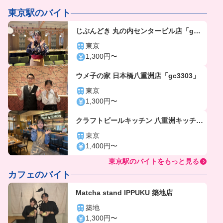
東京駅のバイト
じぶんどき 丸の内センタービル店「gc5
920」
東京
1,300円〜
ウメ子の家 日本橋八重洲店「gc3303」
東京
1,300円〜
クラフトビールキッチン 八重洲キッチン
「gc5810」
東京
1,400円〜
東京駅のバイトをもっと見る
カフェのバイト
Matcha stand IPPUKU 築地店
築地
1,300円〜