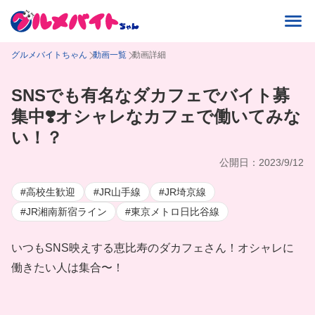
グルメバイトちゃん
動画一覧
動画詳細
SNSでも有名なダカフェでバイト募
集中❣️オシャレなカフェで働いてみな
い！？
公開日：2023/9/12
#高校生歓迎
#JR山手線
#JR埼京線
#JR湘南新宿ライン
#東京メトロ日比谷線
いつもSNS映えする恵比寿のダカフェさん！オシャレに
働きたい人は集合〜！