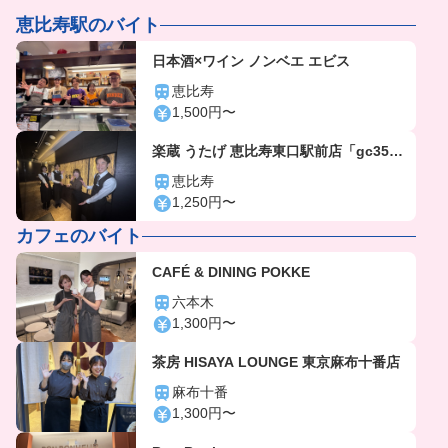
恵比寿駅のバイト
日本酒×ワイン ノンベエ エビス
恵比寿
1,500円〜
楽蔵 うたげ 恵比寿東口駅前店「gc356
4」
恵比寿
1,250円〜
カフェのバイト
CAFÉ & DINING POKKE
六本木
1,300円〜
茶房 HISAYA LOUNGE 東京麻布十番店
麻布十番
1,300円〜