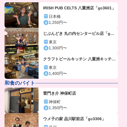
IRISH PUB CELTS 八重洲店「gc3601」
日本橋
1,250円〜
じぶんどき 丸の内センタービル店「gc5
920」
東京
1,300円〜
クラフトビールキッチン 八重洲キッチン
「gc5810」
東京
1,400円〜
和食のバイト
雷門き介 神保町店
神保町
1,350円〜
ウメ子の家 品川駅前店「gc3306」