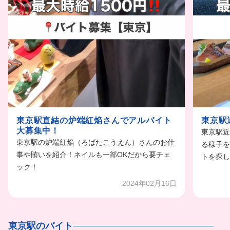
東京駅直結の炉端紅焔さんでアルバイト
東京駅
大募集中！
東京駅近
東京駅の炉端紅焔（ろばたこうえん）さんのお仕
る様子を
事や賄いを紹介！ネイルも一部OKだから要チェ
トを探し
ック！
2024年02月16日
東京駅のバイト