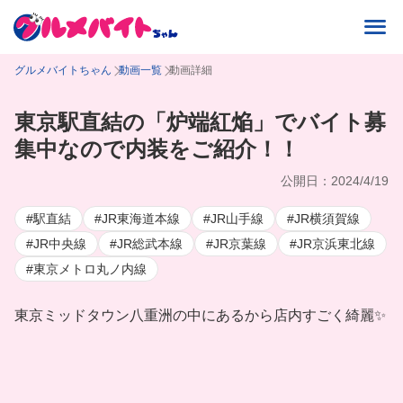
グルメバイトちゃん
動画一覧
動画詳細
東京駅直結の「炉端紅焔」でバイト募
集中なので内装をご紹介！！
公開日：2024/4/19
#駅直結
#JR東海道本線
#JR山手線
#JR横須賀線
#JR中央線
#JR総武本線
#JR京葉線
#JR京浜東北線
#東京メトロ丸ノ内線
東京ミッドタウン八重洲の中にあるから店内すごく綺麗✨