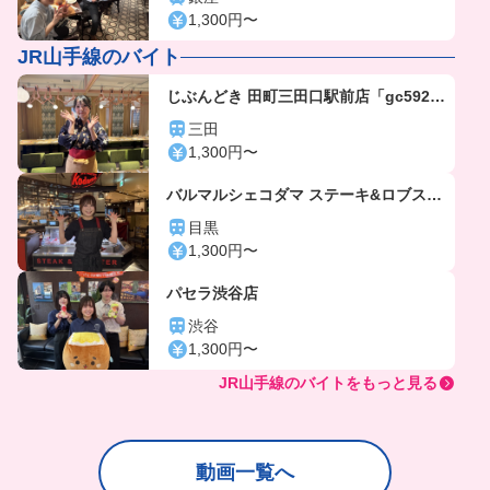
1,300円〜
JR山手線のバイト
じぶんどき 田町三田口駅前店「gc592
5」
三田
1,300円〜
バルマルシェコダマ ステーキ&ロブスタ
ー アトレ目黒店
目黒
1,300円〜
パセラ渋谷店
渋谷
1,300円〜
JR山手線のバイトをもっと見る
動画一覧へ