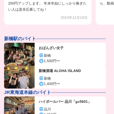
200円アップします。 年末年始にしっかり稼ぎた
ら、動画
い人は是非応募してね！
2023年12月10日
新橋駅のバイト
おばんざい女子
新橋
1,500円〜
新橋酒場 ALOHA ISLAND
新橋
1,400円〜
JR東海道本線のバイト
ハイボールバー 品川「gc5601」
品川