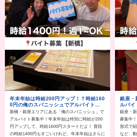
年末年始は時給200円アップ！？時給160
銀座・
0円の俺のスパニッシュでアルバイトし
ルバイ
ない？
新橋・銀座エリアにある「俺のスパニッシュ」で
銀座・新
アルバイト募集中！年末年始は特別に時給が200
募集中！
円アップして、時給1600円スタートだよ！ 普段
形式で紹
の時給1400円もすごいけれど、年末年始はさらに
など、動