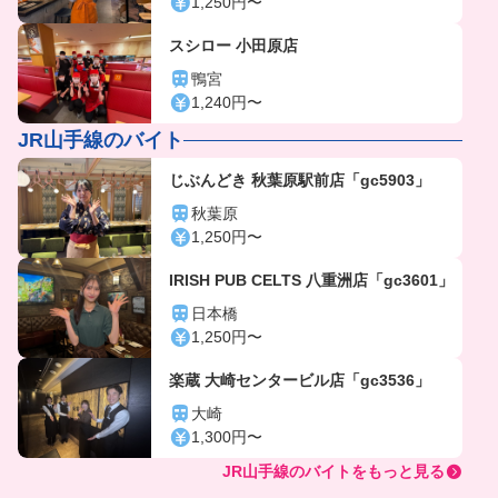
1,250円〜
スシロー 小田原店
鴨宮
1,240円〜
JR山手線のバイト
じぶんどき 秋葉原駅前店「gc5903」
秋葉原
1,250円〜
IRISH PUB CELTS 八重洲店「gc3601」
日本橋
1,250円〜
楽蔵 大崎センタービル店「gc3536」
大崎
1,300円〜
JR山手線のバイトをもっと見る