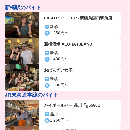
新橋駅のバイト
IRISH PUB CELTS 新橋烏森口駅前店
「gc3617」
新橋
1,250円〜
新橋酒場 ALOHA ISLAND
新橋
1,400円〜
おばんざい女子
新橋
1,500円〜
JR東海道本線のバイト
ハイボールバー 品川「gc5601」
品川
1,250円〜