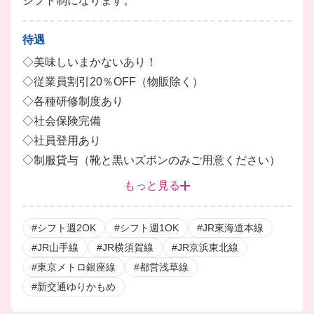
シフト制になります。
待遇
◇美味しいまかないあり！
◇従業員割引20％OFF（物販除く）
◇各種研修制度あり
◇社会保険完備
◇社員登用あり
◇制服貸与（靴と黒いズボンのみご用意ください）
◇お友達紹介制度（紹介した方が100時間働いたら1
もっと見る
万円）
◇週払い（規定あり）
#シフト週2OK
#シフト週1OK
#JR東海道本線
#JR山手線
#JR横須賀線
#JR京浜東北線
#東京メトロ銀座線
#都営浅草線
#新交通ゆりかもめ