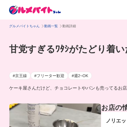
グルメバイトちゃん
動画一覧
動画詳細
甘党すぎるﾜﾀｼがたどり着
#京王線
#フリーター歓迎
#週2~OK
ケーキ屋さんだけど、チョコレートやパンも売ってるお店で、
お店の
ノリエッ