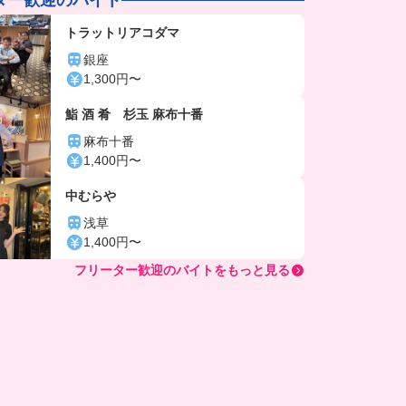
トラットリアコダマ
銀座
1,300円〜
鮨 酒 肴 杉玉 麻布十番
麻布十番
1,400円〜
中むらや
浅草
1,400円〜
フリーター歓迎のバイトをもっと見る