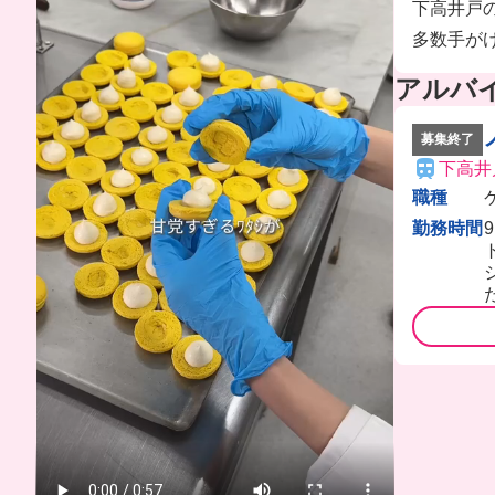
下高井戸
多数手が
アルバ
募集終了
下高井
職種
勤務時間