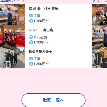
鮨 酒 肴 杉玉 笹塚
笹塚
1,350円〜
スシロー 烏山店
芦花公園
1,300円〜
鉄板串焼き鉄子
笹塚
1,350円〜
動画一覧へ