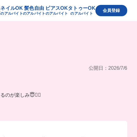
ネイルOK
髪色自由
ピアスOK
タトゥーOK
へ
会員登録
のアルバイト
のアルバイト
のアルバイト
のアルバイト
公開日：2026/7/6
楽しみ😇❤️‍🔥