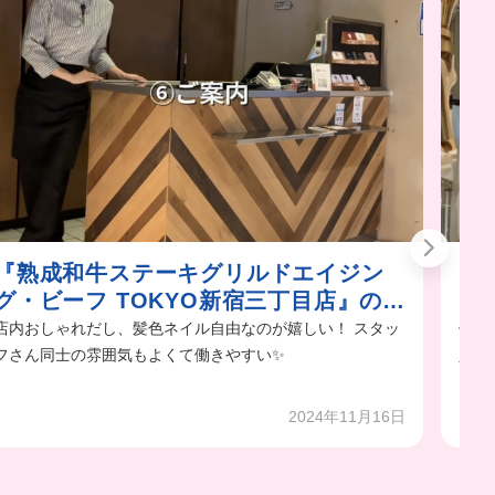
『熟成和牛ステーキグリルドエイジン
お
グ・ビーフ TOKYO新宿三丁目店』のお
ジ
仕事
キ
店内おしゃれだし、髪色ネイル自由なのが嬉しい！ スタッ
優し
フさん同士の雰囲気もよくて働きやすい✨
人が
って
2024年11月16日