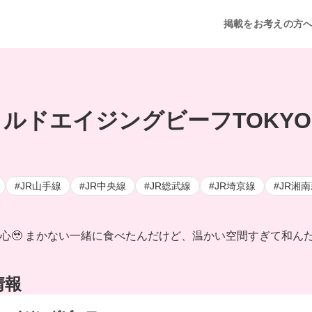
掲載をお考えの方
ドエイジングビーフTOKYO 
#JR山手線
#JR中央線
#JR総武線
#JR埼京線
#JR湘
🥹 まかない一緒に食べたんだけど、温かい空間すぎて和んだ
情報