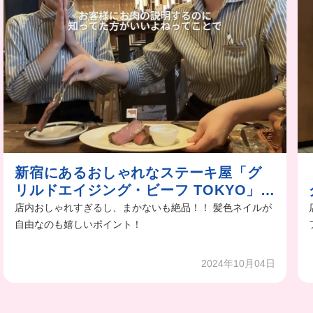
新宿にあるおしゃれなステーキ屋「グ
リルドエイジング・ビーフ TOKYO」の
バイトvlog
店内おしゃれすぎるし、まかないも絶品！！ 髪色ネイルが
自由なのも嬉しいポイント！
2024年10月04日