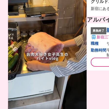
グリルド
新宿にあ
アルバ
募集終了
新宿三
職種
勤務時間