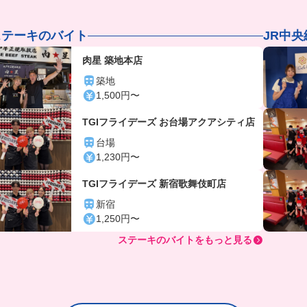
ステーキのバイト
JR中
肉星 築地本店
築地
1,500円〜
TGIフライデーズ お台場アクアシティ店
台場
1,230円〜
TGIフライデーズ 新宿歌舞伎町店
新宿
1,250円〜
ステーキのバイトをもっと見る