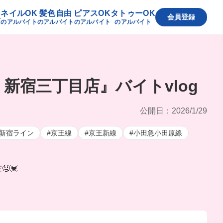
ネイルOK
髪色自由
ピアスOK
タトゥーOK
へ
会員登録
のアルバイト
のアルバイト
のアルバイト
のアルバイト
新宿三丁目店』バイトvlog
公開日：2026/1/29
南新宿ライン
#京王線
#京王新線
#小田急小田原線
💓