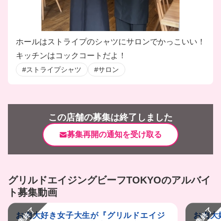
ホールはストライプのシャツにサロンでかっこいい！
キッチンはコックコートだよ！
#ストライプシャツ
#サロン
この店舗の募集は終了しました
募集再開の通知を受け取る
グリルドエイジングビーフTOKYOのアルバイ
ト募集動画
募集終了
募集終了
お肉大好き女子大生が『グリルドエイジ
お肉大