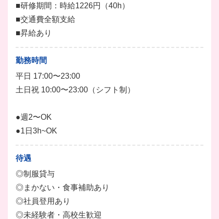
■研修期間：時給1226円（40h）
・簡単な盛り付け
■交通費全額支給
・食器等の洗浄 など
■昇給あり
ホール
調理
ドリンク
レジ打ち
キッチン
勤務時間
平日 17:00〜23:00
土日祝 10:00〜23:00（シフト制）
●週2〜OK
●1日3h~OK
待遇
◎制服貸与
◎まかない・食事補助あり
◎社員登用あり
◎未経験者・高校生歓迎