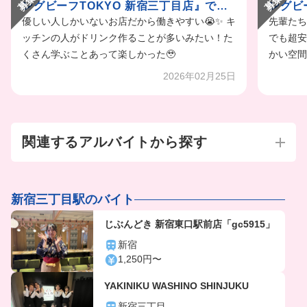
ングビーフTOKYO 新宿三丁目店』でキ
ングビ
ッチンバイトするvog
トvlog
優しい人しかいないお店だから働きやすい😭✨ キ
先輩たち
ッチンの人がドリンク作ることが多いみたい！た
でも超安
くさん学ぶことあって楽しかった🥹
かい空間
2026年02月25日
関連するアルバイトから探す
新宿三丁目駅のバイト
じぶんどき 新宿東口駅前店「gc5915」
新宿
1,250円〜
YAKINIKU WASHINO SHINJUKU
新宿三丁目