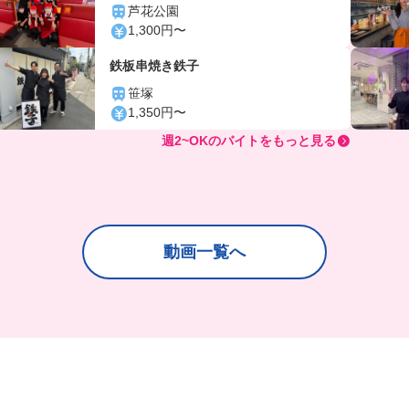
芦花公園
1,300円〜
鉄板串焼き鉄子
笹塚
1,350円〜
週2~OKのバイトをもっと見る
動画一覧へ