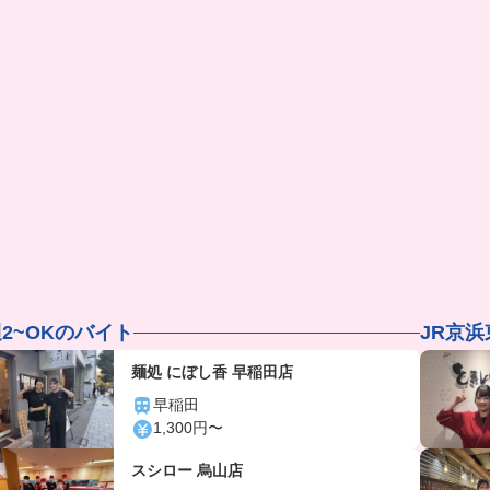
2~OKのバイト
JR京
麺処 にぼし香 早稲田店
早稲田
1,300円〜
スシロー 烏山店