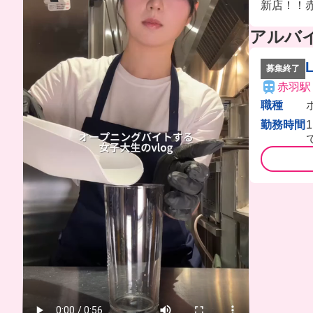
新店！！
アルバ
L
募集終了
赤羽駅
職種
勤務時間