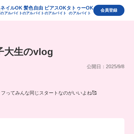
ネイルOK
髪色自由
ピアスOK
タトゥーOK
へ
会員登録
のアルバイト
のアルバイト
のアルバイト
のアルバイト
子大生のvlog
公開日：2025/9/8
フってみんな同じスタートなのがいいよね🥰