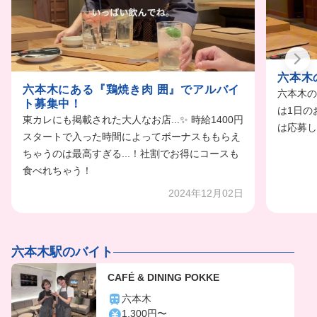
六本木
六本木にある『鶏焼き肉 囲』でアルバイ
六本木の
ト募集中！
は1日の
東カレにも掲載された大人なお店...✨ 時給1400円
は応募し
スタートで入った時間によってボーナスももらえ
ちゃうのは最高すぎる...！社割でお得にコースも
食べれちゃう！
2024年12月02日
六本木駅のバイト
CAFÉ & DINING POKKE
六本木
1,300円〜