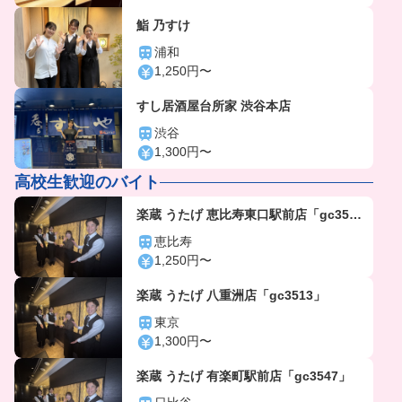
鮨 乃すけ
浦和
1,250円〜
すし居酒屋台所家 渋谷本店
渋谷
1,300円〜
高校生歓迎のバイト
楽蔵 うたげ 恵比寿東口駅前店「gc356
4」
恵比寿
1,250円〜
楽蔵 うたげ 八重洲店「gc3513」
東京
1,300円〜
楽蔵 うたげ 有楽町駅前店「gc3547」