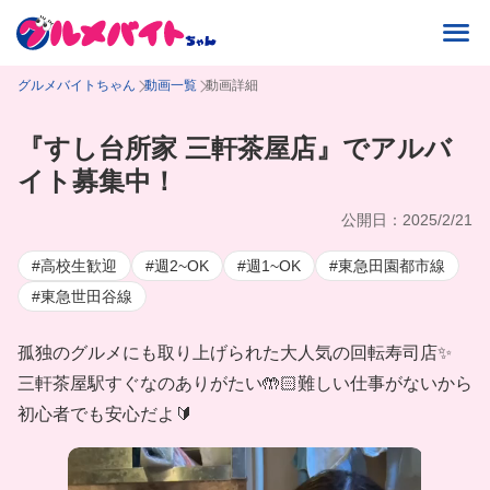
グルメバイトちゃん
動画一覧
動画詳細
『すし台所家 三軒茶屋店』でアルバ
イト募集中！
公開日：2025/2/21
#高校生歓迎
#週2~OK
#週1~OK
#東急田園都市線
#東急世田谷線
孤独のグルメにも取り上げられた大人気の回転寿司店✨
三軒茶屋駅すぐなのありがたい🤲🏻難しい仕事がないから
初心者でも安心だよ🔰