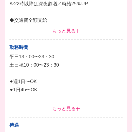
まずは簡単な調理補助から始めます。
※22時以降は深夜割増／時給25％UP
未経験でもしっかり成長をサポートいたします！
◆交通費全額支給
ワインに興味のある方やお酒に詳しくなりたい方にも
（定期をもっていたら、定期外を支給）
もっと見る
おススメです！
ホール
皿洗い
調理
調理補助
仕込み
勤務時間
ドリンク
キッチン
平日13：00〜23：30
土日祝10：00〜23：30
⚫︎週1日〜OK
⚫︎1日4h〜OK
◎終電考慮します！
もっと見る
◎シフトは自由に選択できるので働きやすい環境で
す！
待遇
◎プライベートや学業との両立もバッチリ！