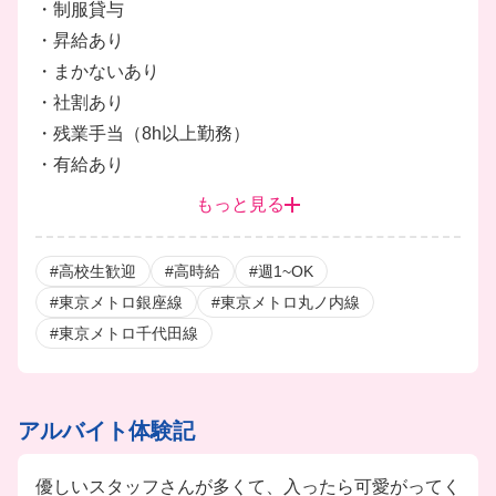
・制服貸与
・昇給あり
・まかないあり
・社割あり
・残業手当（8h以上勤務）
・有給あり
・深夜手当あり
もっと見る
・社会保険完備
・正社員登用制度あり
#高校生歓迎
#高時給
#週1~OK
・髪色規定あり（カラーレベル14まで）
#東京メトロ銀座線
#東京メトロ丸ノ内線
・高校生、未経験者歓迎
#東京メトロ千代田線
アルバイト体験記
優しいスタッフさんが多くて、入ったら可愛がってく