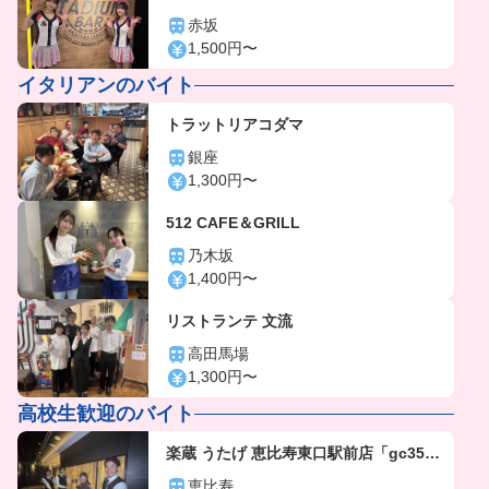
赤坂
1,500円〜
イタリアンのバイト
トラットリアコダマ
銀座
1,300円〜
512 CAFE＆GRILL
乃木坂
1,400円〜
リストランテ 文流
高田馬場
1,300円〜
高校生歓迎のバイト
楽蔵 うたげ 恵比寿東口駅前店「gc356
4」
恵比寿