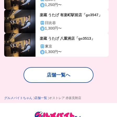
1,250円〜
楽蔵 うたげ 有楽町駅前店「gc3547」
日比谷
1,300円〜
楽蔵 うたげ 八重洲店「gc3513」
東京
1,300円〜
店舗一覧へ
グルメバイトちゃん
店舗一覧
オストレア 赤坂見附店