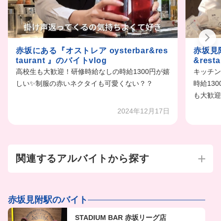
赤坂にある『オストレア oysterbar&res
赤坂見附
taurant 』のバイトvlog
&res
高校生も大歓迎！研修時給なしの時給1300円が嬉
キッチン
しい✨制服の赤いネクタイも可愛くない？？
時給13
も大歓迎
2024年12月17日
関連するアルバイトから探す
赤坂見附駅のバイト
STADIUM BAR 赤坂リーグ店