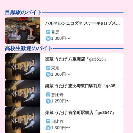
目黒駅のバイト
バルマルシェコダマ ステーキ&ロブスタ
ー アトレ目黒店
目黒
1,300円〜
高校生歓迎のバイト
楽蔵 うたげ 八重洲店「gc3513」
東京
1,300円〜
楽蔵 うたげ 恵比寿東口駅前店「gc356
4」
恵比寿
1,250円〜
楽蔵 うたげ 有楽町駅前店「gc3547」
日比谷
1,300円〜