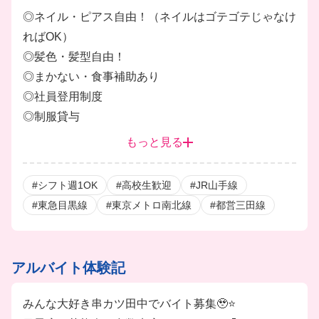
◎ネイル・ピアス自由！（ネイルはゴテゴテじゃなけ
ればOK）
◎髪色・髪型自由！
◎まかない・食事補助あり
◎社員登用制度
◎制服貸与
◎未経験者歓迎
もっと見る
#シフト週1OK
#高校生歓迎
#JR山手線
#東急目黒線
#東京メトロ南北線
#都営三田線
アルバイト体験記
みんな大好き串カツ田中でバイト募集🥹⭐️