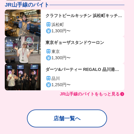
JR山手線のバイト
クラフトビールキッチン 浜松町キッチン
「gc5804」
浜松町
1,300円〜
東京ギョーザスタンドウーロン
東京
1,300円〜
ダーツ&パーティー REGALO 品川港南
口店「gc6103」
品川
1,250円〜
JR山手線のバイトをもっと見る
店舗一覧へ