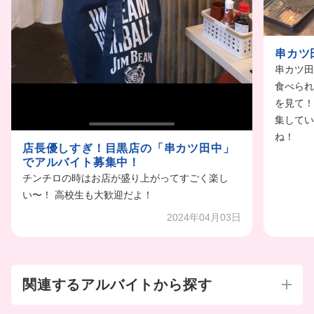
串カツ
串カツ田
食べられ
を見て！
集してい
ね！
店長優しすぎ！目黒店の「串カツ田中」
でアルバイト募集中！
チンチロの時はお店が盛り上がってすごく楽し
い〜！ 高校生も大歓迎だよ！
2024年04月03日
関連するアルバイトから探す