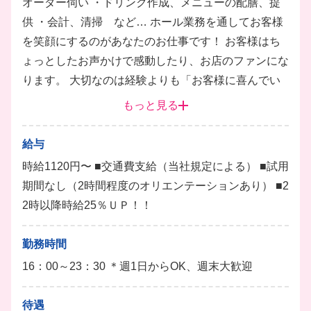
オーダー伺い ・ドリンク作成、メニューの配膳、提
供 ・会計、清掃 など… ホール業務を通してお客様
を笑顔にするのがあなたのお仕事です！ お客様はち
ょっとしたお声かけで感動したり、お店のファンにな
ります。 大切なのは経験よりも「お客様に喜んでい
ただきたい！」という気持ち☆ あなたの「自分なら
もっと見る
こうされると嬉しい」という原点を忘れず、日々接客
スキルを磨いてください。 やればやるほどハマるの
給与
が接客のお仕事。「また来るよ」と言われる醍醐味味
時給1120円〜 ■交通費支給（当社規定による） ■試用
わってみませんか♪
期間なし（2時間程度のオリエンテーションあり） ■2
ホール
ドリンク
2時以降時給25％ＵＰ！！
勤務時間
16：00～23：30 ＊週1日からOK、週末大歓迎
待遇