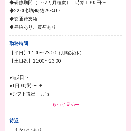
◆研修期間（1～2カ月程度）：時給1,300円〜
手先が器用な方には盛り付けをお任せしたり、絵や字
◆22:00以降時給25%UP！
が得意な方にはメニューボードの作成をお任せしたり
◆交通費支給
と、適材適所で活躍できる環境が整っています！
◆昇給あり、賞与あり
客層は30～50代の穏やかな大人のお客様ばかりなの
で、落ち着いた雰囲気の中で安心して働けます♪
勤務時間
プライベートで遊びに行ったり、毎月ワインの飲み会
【平日】17:00〜23:00（月曜定休）
を開くほどスタッフ仲が良いのが自慢です✨
【土日祝】11:00〜23:00
先輩スタッフが丁寧に教えますので、未経験の方も安
心してご応募ください◎
●週2日〜
キッチン
ホール
調理補助
ドリンク
●1日3時間〜OK
●シフト提出：月毎
＊予約数や営業時間によって変動がございます。
もっと見る
ダブルワークや副業、平日のみ・土日祝のみの勤務も
待遇
大歓迎です！
・まかないあり