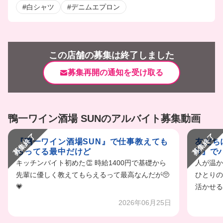
#白シャツ
#デニムエプロン
この店舗の募集は終了しました
募集再開の通知を受け取る
鴨一ワイン酒場 SUNのアルバイト募集動画
募集終了
募集終了
『鴨一ワイン酒場SUN』で仕事教えても
友だち
らってる最中だけど
N』で
キッチンバイト初めた👏 時給1400円で基礎から
人が温か
先輩に優しく教えてもらえるって最高なんだが🥺
ひとりの
💗
活かせるバ
2026年06月25日