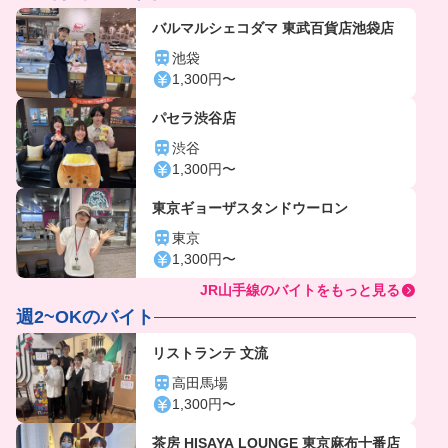
バルマルシェコダマ 東武百貨店池袋店
池袋
1,300円〜
パセラ渋谷店
渋谷
1,300円〜
東京ギョーザスタンドウーロン
東京
1,300円〜
JR山手線のバイトをもっと見る
週2~OKのバイト
リストランテ 文流
高田馬場
1,300円〜
茶房 HISAYA LOUNGE 東京麻布十番店