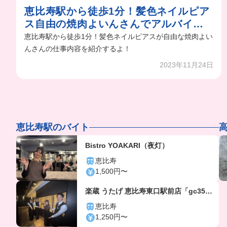
恵比寿駅から徒歩1分！髪色ネイルピア
ス自由の焼肉よいんさんでアルバイト
募集中！
恵比寿駅から徒歩1分！髪色ネイルピアスが自由な焼肉よい
んさんの仕事内容を紹介するよ！
2023年11月24日
恵比寿駅のバイト
Bistro YOAKARI（夜灯）
恵比寿
1,500円〜
楽蔵 うたげ 恵比寿東口駅前店「gc356
4」
恵比寿
1,250円〜