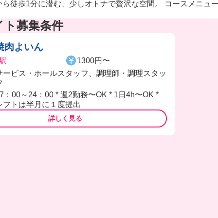
から徒歩1分に潜む、少しオトナで贅沢な空間。 コースメニュ
イト募集条件
焼肉よいん
駅
1300円〜
サービス・ホールスタッフ、調理師・調理スタッ
フ
17：00～24：00 * 週2勤務〜OK * 1日4h〜OK *
シフトは半月に１度提出
詳しく見る