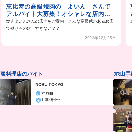
恵比寿の高級焼肉の「よいん」さんで
アルバイト大募集！オシャレな店内と
優しい先輩がいる焼肉屋さんでアルバ
焼肉よいんさんの店内をご案内！こんな高級感のあるお店
イトしませんか？
で働けるの嬉しすぎない？？
2023年12月25日
高級料理店のバイト
JR山
NOBU TOKYO
神谷町
1,300円〜