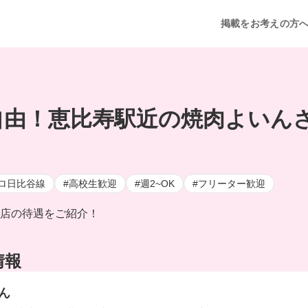
掲載をお考えの方
自由！恵比寿駅近の焼肉よいん
ロ日比谷線
#高校生歓迎
#週2~OK
#フリーター歓迎
店の待遇をご紹介！
情報
ん