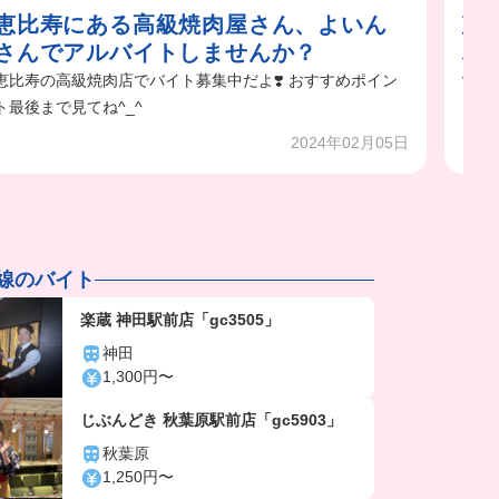
恵比寿にある高級焼肉屋さん、よいん
恵
さんでアルバイトしませんか？
バイ
恵比寿の高級焼肉店でバイト募集中だよ❣️ おすすめポイン
制服
ト最後まで見てね^_^
ぎて
2024年02月05日
手線のバイト
楽蔵 神田駅前店「gc3505」
神田
1,300円〜
じぶんどき 秋葉原駅前店「gc5903」
秋葉原
1,250円〜