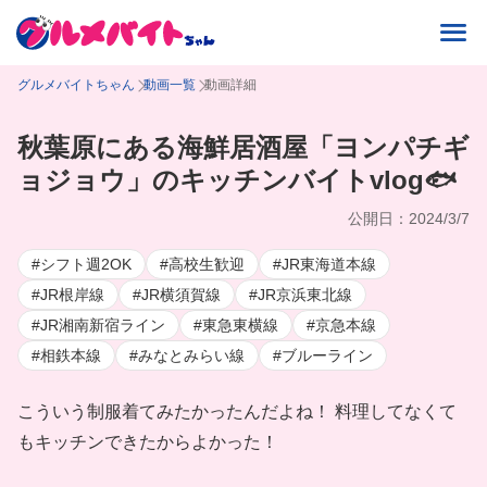
グルメバイトちゃん
動画一覧
動画詳細
秋葉原にある海鮮居酒屋「ヨンパチギ
ョジョウ」のキッチンバイトvlog🐟
公開日：2024/3/7
#シフト週2OK
#高校生歓迎
#JR東海道本線
#JR根岸線
#JR横須賀線
#JR京浜東北線
#JR湘南新宿ライン
#東急東横線
#京急本線
#相鉄本線
#みなとみらい線
#ブルーライン
こういう制服着てみたかったんだよね！ 料理してなくて
もキッチンできたからよかった！