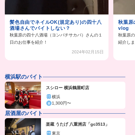
髪色自由でネイルOK(規定あり)の四十八
秋葉原
酒場さんでバイトしない？
vlog
秋葉原の四十八酒場（ヨンパチサカバ）さんの１
秋葉原の
日のお仕事を紹介！
紹介しま
2024年02月15日
横浜駅のバイト
スシロー 横浜鶴屋町店
横浜
1,300円〜
居酒屋のバイト
楽蔵 うたげ 八重洲店「gc3513」
東京