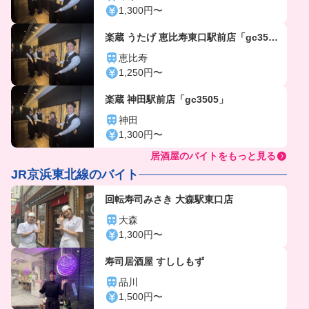
1,300円〜
楽蔵 うたげ 恵比寿東口駅前店「gc356
4」
恵比寿
1,250円〜
楽蔵 神田駅前店「gc3505」
神田
1,300円〜
居酒屋のバイトをもっと見る
JR京浜東北線のバイト
回転寿司みさき 大森駅東口店
大森
1,300円〜
寿司居酒屋 すししもず
品川
1,500円〜