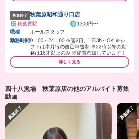
秋葉原昭和通り口店
募集終了
秋葉原駅
1300円〜
職種
ホールスタッフ
勤務時間
9：00～24：00 ※週2日、1日3h～OK ※シ
フトは半月毎の自己申告制 ※22時以降の勤
務は18才以上のみ ※終電考慮しています！
詳しく見る
四十八漁場 秋葉原店の他のアルバイト募集
動画
募集終了
募集終了