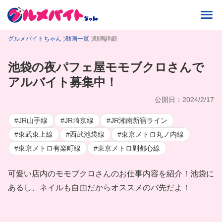
グルメバイトちゃん
動画一覧
動画詳細
池袋の夜パフェ屋モモブクロさんで
アルバイト募集中！
公開日：2024/2/17
#JR山手線
#JR埼京線
#JR湘南新宿ライン
#東武東上線
#西武池袋線
#東京メトロ丸ノ内線
#東京メトロ有楽町線
#東京メトロ副都心線
可愛い店内のモモブクロさんのお仕事内容を紹介！池袋に
あるし、ネイルも自由だからオススメのバ先だよ！