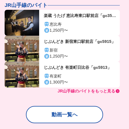
JR山手線のバイト
楽蔵 うたげ 恵比寿東口駅前店「gc356
4」
恵比寿
1,250円〜
じぶんどき 新宿東口駅前店「gc5915」
新宿
1,250円〜
じぶんどき 有楽町日比谷「gc5913」
有楽町
1,300円〜
JR山手線のバイトをもっと見る
動画一覧へ