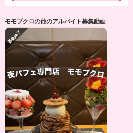
モモブクロの他のアルバイト募集動画
募集終了