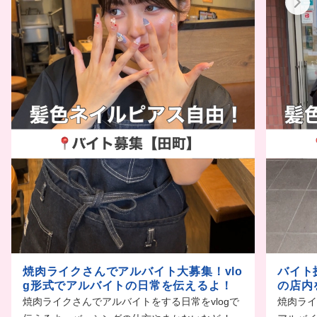
焼肉ライクさんでアルバイト大募集！vlo
バイト
g形式でアルバイトの日常を伝えるよ！
の店内
焼肉ライクさんでアルバイトをする日常をvlogで
焼肉ライ