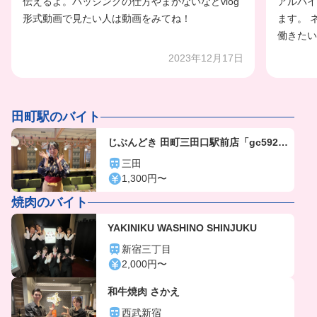
伝えるよ。バッシングの仕方やまかないなどvlog
アルバイ
形式動画で見たい人は動画をみてね！
ます。 
働きたい
2023年12月17日
田町駅のバイト
じぶんどき 田町三田口駅前店「gc592
5」
三田
1,300円〜
焼肉のバイト
YAKINIKU WASHINO SHINJUKU
新宿三丁目
2,000円〜
和牛焼肉 さかえ
西武新宿