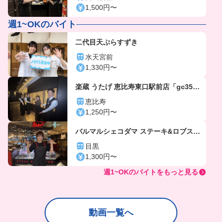
1,500円〜
週1~OKのバイト
二代目天ぷらすずき
水天宮前
1,330円〜
楽蔵 うたげ 恵比寿東口駅前店「gc356
4」
恵比寿
1,250円〜
バルマルシェコダマ ステーキ&ロブスタ
ー アトレ目黒店
目黒
1,300円〜
週1~OKのバイトをもっと見る
動画一覧へ