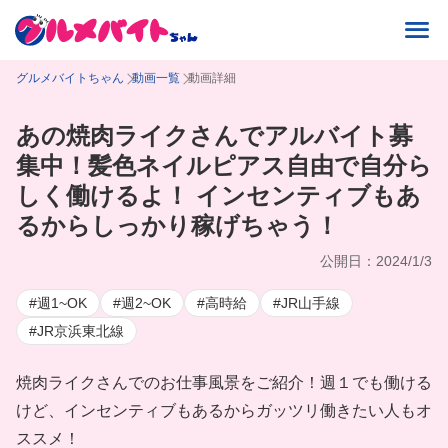
グルメバイトちゃん
動画一覧
動画詳細
あの焼肉ライクさんでアルバイト募
集中！髪色ネイルピアス自由で自分ら
しく働けるよ！ インセンティブもあ
るからしっかり稼げちゃう！
公開日：2024/1/3
#週1~OK
#週2~OK
#高時給
#JR山手線
#JR京浜東北線
焼肉ライクさんでのお仕事風景をご紹介！週１でも働ける
けど、インセンティブもあるからガッツリ働きたい人もオ
ススメ！