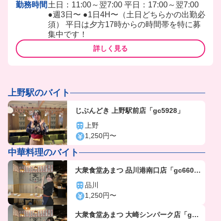
勤務時間
土日：11:00～翌7:00 平日：17:00～翌7:00
●週3日〜 ●1日4H〜（土日どちらかの出勤必
須） 平日は夕方17時からの時間帯を特に募
集中です！
詳しく見る
上野駅のバイト
じぶんどき 上野駅前店「gc5928」
上野
1,250円〜
中華料理のバイト
大衆食堂あまつ 品川港南口店「gc660
4」
品川
1,250円〜
大衆食堂あまつ 大崎シンパーク店「gc6