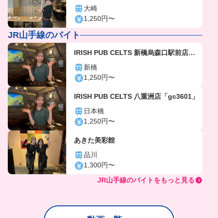
603」
大崎
1,250円〜
JR山手線のバイト
IRISH PUB CELTS 新橋烏森口駅前店
「gc3617」
新橋
1,250円〜
IRISH PUB CELTS 八重洲店「gc3601」
日本橋
1,250円〜
あきた美彩館
品川
1,300円〜
JR山手線のバイトをもっと見る