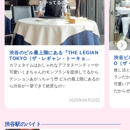
渋谷のビル最上階にある『THE LEGIAN
渋谷ビル
TOKYO（ザ・レギャン・トーキョ
O（ザ
ー）』のバイトvlog
カフェタイムはおしゃれなアフタヌーンティーや
イトして
推し活と
可愛いくまちゃんのモンブランを提供してるから
ランだか
テンションあがっちゃう🥹 ビルの最上階にあるか
可愛いア
ら渋谷が一望できて絶景なの✨
だからぜ
2025年08月20日
渋谷駅のバイト