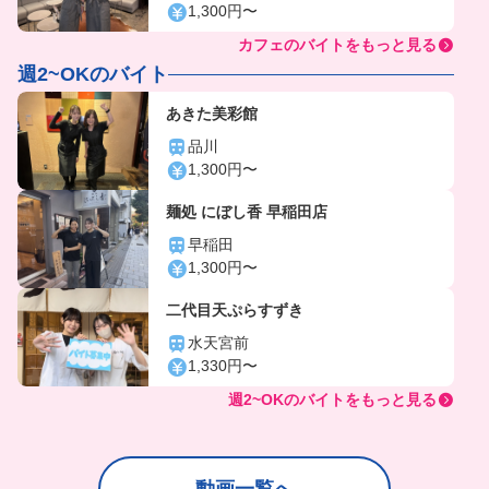
1,300円〜
カフェのバイトをもっと見る
週2~OKのバイト
あきた美彩館
品川
1,300円〜
麺処 にぼし香 早稲田店
早稲田
1,300円〜
二代目天ぷらすずき
水天宮前
1,330円〜
週2~OKのバイトをもっと見る