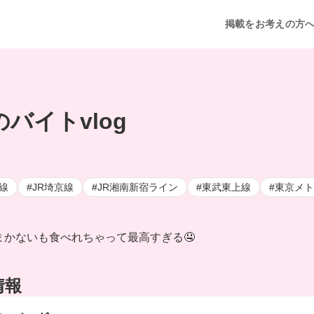
掲載をお考えの方
バイトvlog
線
#JR埼京線
#JR湘南新宿ライン
#東武東上線
#東京メ
まかないも食べれちゃって最高すぎる🤤
情報