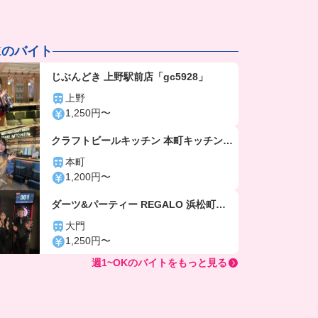
Kのバイト
じぶんどき 上野駅前店「gc5928」
上野
1,250円〜
クラフトビールキッチン 本町キッチン
（大阪）「gc5806」
本町
1,200円〜
ダーツ&パーティー REGALO 浜松町駅
前店「gc6105」
大門
1,250円〜
週1~OKのバイトをもっと見る