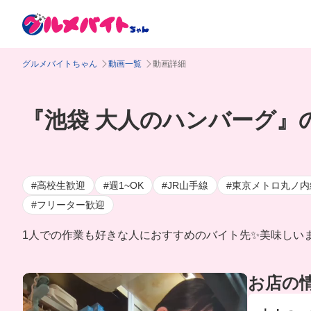
グルメバイトちゃん
動画一覧
動画詳細
『池袋 大人のハンバーグ』の
#高校生歓迎
#週1~OK
#JR山手線
#東京メトロ丸ノ内
#フリーター歓迎
1人での作業も好きな人におすすめのバイト先✨美味しい
お店の