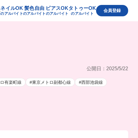
ネイルOK
髪色自由
ピアスOK
タトゥーOK
へ
会員登録
のアルバイト
のアルバイト
のアルバイト
のアルバイト
公開日：2025/5/22
トロ有楽町線
#東京メトロ副都心線
#西部池袋線