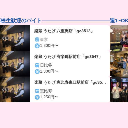
高校生歓迎のバイト
週1~O
楽蔵 うたげ 八重洲店「gc3513」
東京
1,300円〜
楽蔵 うたげ 有楽町駅前店「gc3547」
日比谷
1,300円〜
楽蔵 うたげ 恵比寿東口駅前店「gc356
4」
恵比寿
1,250円〜