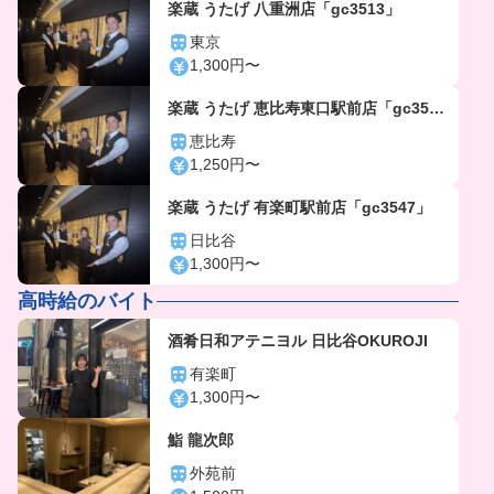
楽蔵 うたげ 八重洲店「gc3513」
東京
1,300円〜
楽蔵 うたげ 恵比寿東口駅前店「gc356
4」
恵比寿
1,250円〜
楽蔵 うたげ 有楽町駅前店「gc3547」
日比谷
1,300円〜
高時給のバイト
酒肴日和アテニヨル 日比谷OKUROJI
有楽町
1,300円〜
鮨 龍次郎
外苑前