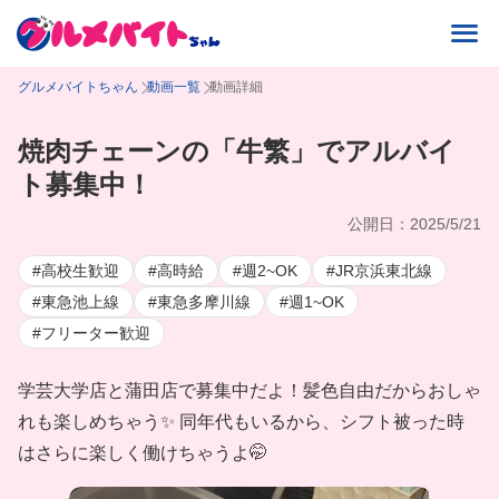
グルメバイトちゃん
動画一覧
動画詳細
焼肉チェーンの「牛繁」でアルバイ
ト募集中！
公開日：2025/5/21
#高校生歓迎
#高時給
#週2~OK
#JR京浜東北線
#東急池上線
#東急多摩川線
#週1~OK
#フリーター歓迎
学芸大学店と蒲田店で募集中だよ！髪色自由だからおしゃ
れも楽しめちゃう✨ 同年代もいるから、シフト被った時
はさらに楽しく働けちゃうよ🤭