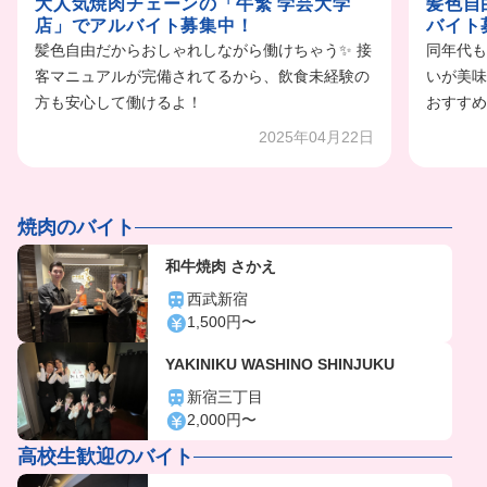
大人気焼肉チェーンの「牛繁 学芸大学
髪色自
店」でアルバイト募集中！
バイト
髪色自由だからおしゃれしながら働けちゃう✨ 接
同年代も
客マニュアルが完備されてるから、飲食未経験の
いが美味
方も安心して働けるよ！
おすすめ
2025年04月22日
焼肉のバイト
和牛焼肉 さかえ
西武新宿
1,500円〜
YAKINIKU WASHINO SHINJUKU
新宿三丁目
2,000円〜
高校生歓迎のバイト