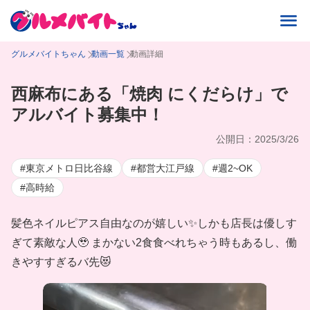
グルメバイトちゃん
動画一覧
動画詳細
西麻布にある「焼肉 にくだらけ」で
アルバイト募集中！
公開日：2025/3/26
#東京メトロ日比谷線
#都営大江戸線
#週2~OK
#高時給
髪色ネイルピアス自由なのが嬉しい✨しかも店長は優しす
ぎて素敵な人🥹 まかない2食食べれちゃう時もあるし、働
きやすすぎるバ先😻