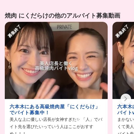
焼肉 にくだらけの他のアルバイト募集動画
募集終了
募集終了
六本木にある高級焼肉屋「にくだらけ」
六本木
でバイト募集中！
バイトv
美人な上に優しい店長が女神すぎた✨ 「人」でバ
まかない
イト先を選びたいっていう人はここがおすす
くて美人
め！！！
バイト先