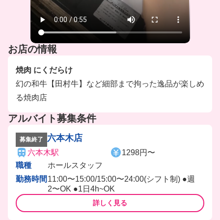
お店の情報
焼肉 にくだらけ
幻の和牛【田村牛】など細部まで拘った逸品が楽しめ
る焼肉店
アルバイト募集条件
六本木店
募集終了
六本木駅
1298円〜
職種
ホールスタッフ
勤務時間
11:00〜15:00/15:00〜24:00(シフト制) ●週
2〜OK ●1日4h~OK
詳しく見る