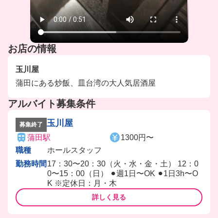
お店の情報
玉川屋
蒲田にある炒飯、皿台湾の大人気居酒屋
アルバイト募集条件
玉川屋
募集終了
蒲田駅
1300円〜
職種
ホールスタッフ
勤務時間
17：30〜20：30（火・水・金・土） 12：0
0〜15：00（日） ⚫︎週1日〜OK ⚫︎1日3h〜O
K ※定休日：月・木
詳しく見る