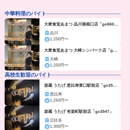
中華料理のバイト
大衆食堂あまつ 品川港南口店「gc660
4」
品川
1,250円〜
大衆食堂あまつ 大崎シンパーク店「gc6
603」
大崎
1,250円〜
高校生歓迎のバイト
楽蔵 うたげ 恵比寿東口駅前店「gc356
4」
恵比寿
1,250円〜
楽蔵 うたげ 有楽町駅前店「gc3547」
日比谷
1,300円〜