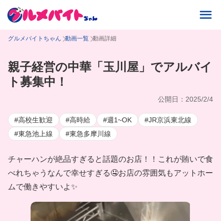
グルメバイトちゃん
動画一覧
動画詳細
親子経営の中華「玉川屋」でアルバイ
ト募集中！
公開日：2025/2/4
#高校生歓迎
#高時給
#週1~OK
#JR京浜東北線
#東急池上線
#東急多摩川線
チャーハンが絶品すぎると話題のお店！！これが賄いで食
べれちゃうなんで幸せすぎる🤤お店の雰囲気もアットホー
ムで働きやすいよ✨