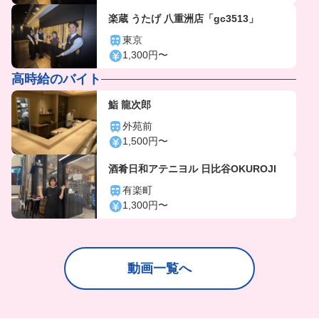
楽蔵 うたげ 八重洲店「gc3513」
東京
1,300円〜
高時給のバイト
鮨 龍次郎
外苑前
1,500円〜
酒肴日和アテニヨル 日比谷OKUROJI
有楽町
1,300円〜
動画一覧へ