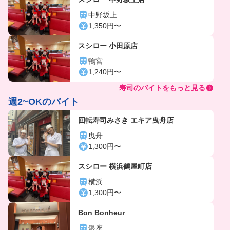
中野坂上
1,350円〜
スシロー 小田原店
鴨宮
1,240円〜
寿司のバイトをもっと見る
週2~OKのバイト
回転寿司みさき エキア曳舟店
曳舟
1,300円〜
スシロー 横浜鶴屋町店
横浜
1,300円〜
Bon Bonheur
銀座