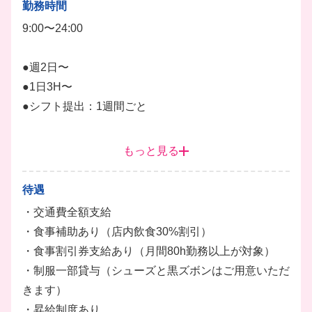
勤務時間
学校以外の友達もたくさんできちゃうかも✨
9:00〜24:00
1週間ごとのシフト制で、テスト期間や遊びの予定も
バッチリ優先できるのが嬉しいポイントです！
●週2日〜
●1日3H〜
髪色自由＆ピアスOKなど、自分らしいスタイルのま
●シフト提出：1週間ごと
ま働けるのも魅力♪
現在17店舗で一斉募集中なので、お近くの店舗で仲
朝の開店前準備からランチタイム、夕方以降のディナ
間と一緒にワイワイ楽しく働いてみませんか？
もっと見る
ータイムまで幅広く募集中！
キッチン
ホール
調理
調理補助
ドリンク
待遇
・交通費全額支給
・食事補助あり（店内飲食30%割引）
・食事割引券支給あり（月間80h勤務以上が対象）
・制服一部貸与（シューズと黒ズボンはご用意いただ
きます）
・昇給制度あり