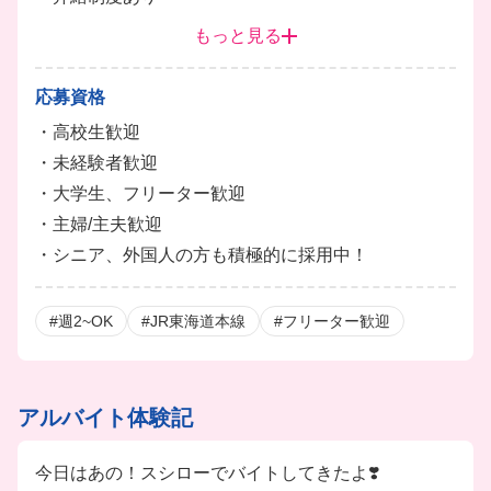
・終電考慮あり
もっと見る
・給与前払制度あり
・ベネフィット利用制度あり
応募資格
・大学生対象の給付型奨学金制度あり
・高校生歓迎
※各種規定あり
・未経験者歓迎
・大学生、フリーター歓迎
・主婦/主夫歓迎
・シニア、外国人の方も積極的に採用中！
#週2~OK
#JR東海道本線
#フリーター歓迎
アルバイト体験記
今日はあの！スシローでバイトしてきたよ❣️