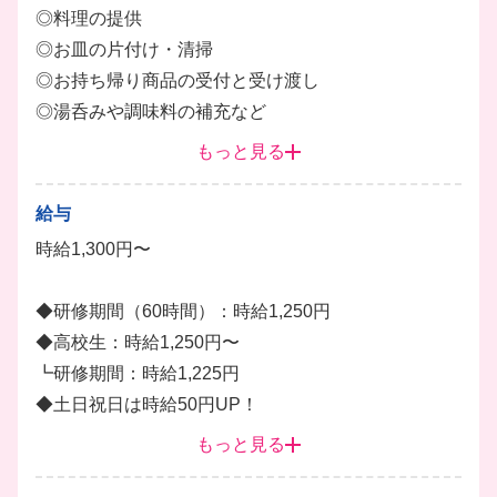
◎料理の提供
◎お皿の片付け・清掃
◎お持ち帰り商品の受付と受け渡し
◎湯呑みや調味料の補充など
もっと見る
■キッチン
◎簡単な仕込み
給与
◎簡単な調理補助・盛り付け
時給1,300円〜
◎食器の洗浄
◎厨房の清掃など
◆研修期間（60時間）：時給1,250円
◆高校生：時給1,250円〜
最新システム導入で、お皿の集計や難しい調理もとっ
┗研修期間：時給1,225円
てもスムーズ！
◆土日祝日は時給50円UP！
バイトデビューの方でも、先輩たちが隣で優しく教え
◆22:00以降は時給25%UP！
もっと見る
るので安心してスタートできます。
10代〜20代の学生さんが中心に活躍しているから、