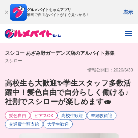
グルメバイトちゃんアプリ
表示
動画で自由なバイトがすぐ見つかる！
スシロー あざみ野ガーデンズ店のアルバイト募集
スシロー
情報公開日：2026/6/30
高校生も大歓迎✨学生スタッフ多数活
躍中！髪色自由で自分らしく働ける♪
社割でスシローが楽しめます🍣
髪色自由
ピアスOK
高校生歓迎
未経験歓迎
交通費全額支給
大学生歓迎