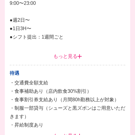
9:00〜23:00
1週間ごとのシフト制で、テスト期間や遊びの予定も
バッチリ優先できるのが嬉しいポイントです！
●週2日〜
●1日3H〜
髪色自由＆ピアスOKなど、自分らしいスタイルのま
●シフト提出：1週間ごと
ま働けるのも魅力♪
現在17店舗で一斉募集中なので、お近くの店舗で仲
朝の開店前準備からランチタイム、夕方以降のディナ
間と一緒にワイワイ楽しく働いてみませんか？
もっと見る
ータイムまで幅広く募集中！
キッチン
ホール
調理
調理補助
ドリンク
待遇
・交通費全額支給
・食事補助あり（店内飲食30%割引）
・食事割引券支給あり（月間80h勤務以上が対象）
・制服一部貸与（シューズと黒ズボンはご用意いただ
きます）
・昇給制度あり
・終電考慮あり