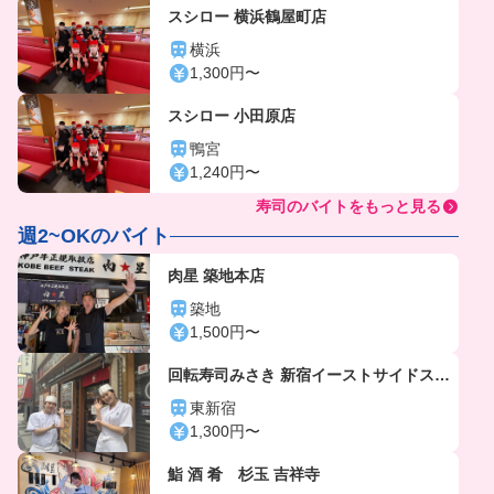
スシロー 横浜鶴屋町店
横浜
1,300円〜
スシロー 小田原店
鴨宮
1,240円〜
寿司のバイトをもっと見る
週2~OKのバイト
肉星 築地本店
築地
1,500円〜
回転寿司みさき 新宿イーストサイドスク
エア店
東新宿
1,300円〜
鮨 酒 肴 杉玉 吉祥寺