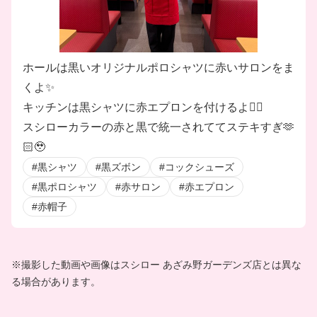
ホールは黒いオリジナルポロシャツに赤いサロンをま
くよ✨
キッチンは黒シャツに赤エプロンを付けるよ❤️‍🔥
スシローカラーの赤と黒で統一されててステキすぎ🫶
🏻🥹
#黒シャツ
#黒ズボン
#コックシューズ
#黒ポロシャツ
#赤サロン
#赤エプロン
#赤帽子
※撮影した動画や画像はスシロー あざみ野ガーデンズ店とは異な
る場合があります。