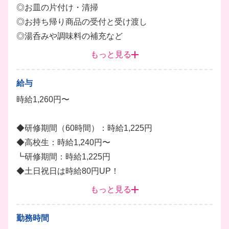
◎お皿の片付け・清掃
◎お持ち帰り商品の受付と受け渡し
◎湯呑みや調味料の補充など
もっと見る
■キッチン
◎簡単な仕込み
給与
◎簡単な調理補助・盛り付け
時給1,260円〜
◎食器の洗浄
◎厨房の清掃など
◆研修期間（60時間）：時給1,225円
◆高校生：時給1,240円〜
最新システム導入で、お皿の集計や難しい調理もとっ
┗研修期間：時給1,225円
てもスムーズ！
◆土日祝日は時給80円UP！
バイトデビューの方でも、先輩たちが隣で優しく教え
◆22:00以降は時給25%UP！
もっと見る
るので安心してスタートできます。
10代〜20代の学生さんが中心に活躍しているから、
勤務時間
学校以外の友達もたくさんできちゃうかも✨