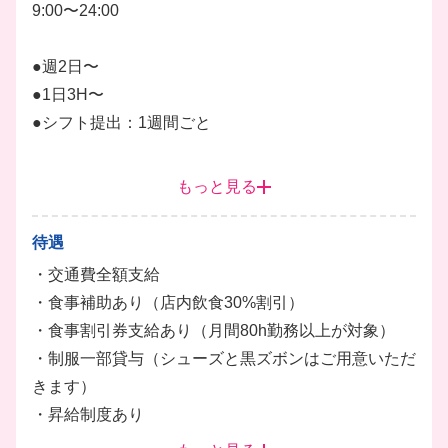
9:00〜24:00
1週間ごとのシフト制で、テスト期間や遊びの予定も
バッチリ優先できるのが嬉しいポイントです！
●週2日〜
●1日3H〜
髪色自由＆ピアスOKなど、自分らしいスタイルのま
●シフト提出：1週間ごと
ま働けるのも魅力♪
現在17店舗で一斉募集中なので、お近くの店舗で仲
朝の開店前準備からランチタイム、夕方以降のディナ
間と一緒にワイワイ楽しく働いてみませんか？
もっと見る
ータイムまで幅広く募集中！
キッチン
ホール
調理
調理補助
ドリンク
待遇
・交通費全額支給
・食事補助あり（店内飲食30%割引）
・食事割引券支給あり（月間80h勤務以上が対象）
・制服一部貸与（シューズと黒ズボンはご用意いただ
きます）
・昇給制度あり
・終電考慮あり