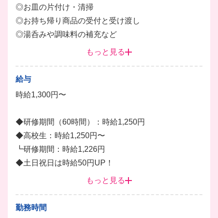
◎お皿の片付け・清掃
◎お持ち帰り商品の受付と受け渡し
◎湯呑みや調味料の補充など
もっと見る
■キッチン
◎簡単な仕込み
給与
◎簡単な調理補助・盛り付け
時給1,300円〜
◎食器の洗浄
◎厨房の清掃など
◆研修期間（60時間）：時給1,250円
◆高校生：時給1,250円〜
最新システム導入で、お皿の集計や難しい調理もとっ
┗研修期間：時給1,226円
てもスムーズ！
◆土日祝日は時給50円UP！
バイトデビューの方でも、先輩たちが隣で優しく教え
◆22:00以降は時給25%UP！
もっと見る
るので安心してスタートできます。
10代〜20代の学生さんが中心に活躍しているから、
勤務時間
学校以外の友達もたくさんできちゃうかも✨