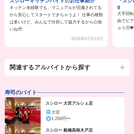
スシローキッチンバイトのお仕事紹介
『スシ
g
キッチン未経験でも、マニュアルが完備されてる
大手回転
から安心してスタートできちゃうよ！ 仕事の種類
由でピア
は多いけど、みんなで分担して協力するから心強
ゃう🥺
いね🥹
2026年07月13日
関連するアルバイトから探す
寿司のバイト
スシロー 大宮アルシェ店
大宮
1,250円〜
スシロー 船橋高根木戸店