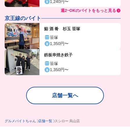
1,240円〜
週2~OKのバイトをもっと見る
京王線のバイト
鮨 酒 肴 杉玉 笹塚
笹塚
1,350円〜
鉄板串焼き鉄子
笹塚
1,350円〜
店舗一覧へ
グルメバイトちゃん
店舗一覧
スシロー 烏山店