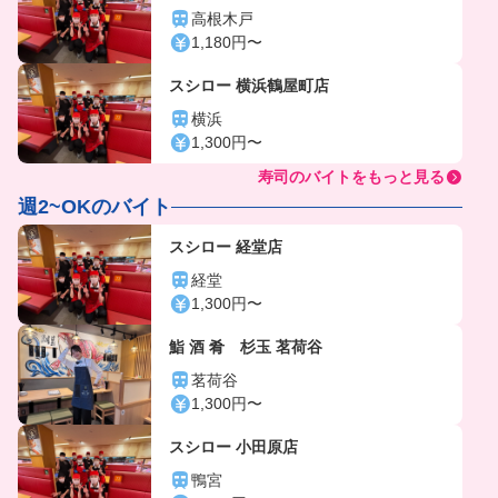
高根木戸
1,180円〜
スシロー 横浜鶴屋町店
横浜
1,300円〜
寿司のバイトをもっと見る
週2~OKのバイト
スシロー 経堂店
経堂
1,300円〜
鮨 酒 肴 杉玉 茗荷谷
茗荷谷
1,300円〜
スシロー 小田原店
鴨宮