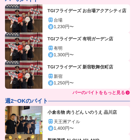
TGIフライデーズ お台場アクアシティ店
台場
1,230円〜
TGIフライデーズ 有明ガーデン店
有明
1,300円〜
TGIフライデーズ 新宿歌舞伎町店
新宿
1,250円〜
バーのバイトをもっと見る
週2~OKのバイト
小倉名物 肉うどん いのうえ 品川店
天王洲アイル
1,400円〜