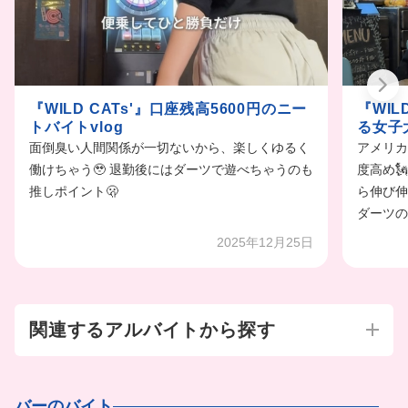
『WIL
『WILD CATs'』口座残高5600円のニー
る女子大
トバイトvlog
アメリカ
面倒臭い人間関係が一切ないから、楽しくゆるく
度高め
働けちゃう🥹 退勤後にはダーツで遊べちゃうのも
ら伸び伸
推しポイント🫢
ダーツの
2025年12月25日
関連するアルバイトから探す
バーのバイト