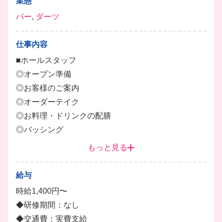
業態
バー
,
ダーツ
仕事内容
■ホールスタッフ
◎オープン準備
◎お客様のご案内
◎オーダーテイク
◎お料理・ドリンクの配膳
◎バッシング
◎洗い物、清掃
もっと見る
◎ダーツの遊び方説明（お客様に聞かれた場合）
◎簡単なキッチン内作業など
給与
時給1,400円〜
＼お店の雰囲気はアメリカン！／
◆研修期間：なし
音楽が常に流れていて、ハーレーダビッドソンも置い
◆交通費：実費支給