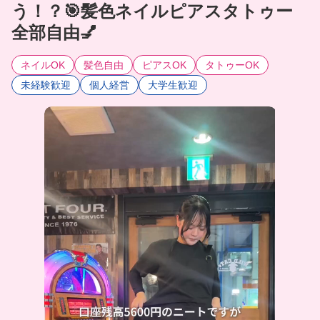
う！？🎯髪色ネイルピアスタトゥー
全部自由💅
ネイルOK
髪色自由
ピアスOK
タトゥーOK
未経験歓迎
個人経営
大学生歓迎