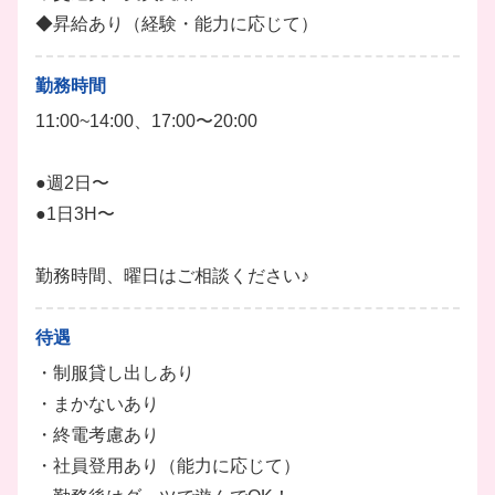
てある、自由で楽しい職場です！
◆昇給あり（経験・能力に応じて）
先輩スタッフが丁寧に教えるので、未経験の方も大歓
迎です♪
勤務時間
退勤後にはダーツの練習もできちゃいます🎯
11:00~14:00、17:00〜20:00
ホール
ドリンク
キッチン
●週2日〜
●1日3H〜
勤務時間、曜日はご相談ください♪
待遇
・制服貸し出しあり
・まかないあり
・終電考慮あり
・社員登用あり（能力に応じて）