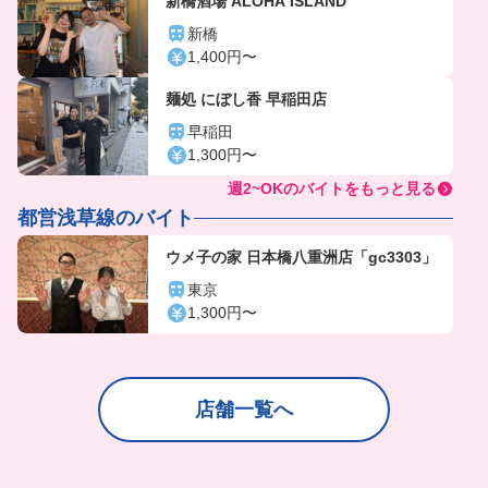
新橋酒場 ALOHA ISLAND
新橋
1,400円〜
麺処 にぼし香 早稲田店
早稲田
1,300円〜
週2~OKのバイトをもっと見る
都営浅草線のバイト
ウメ子の家 日本橋八重洲店「gc3303」
東京
1,300円〜
店舗一覧へ