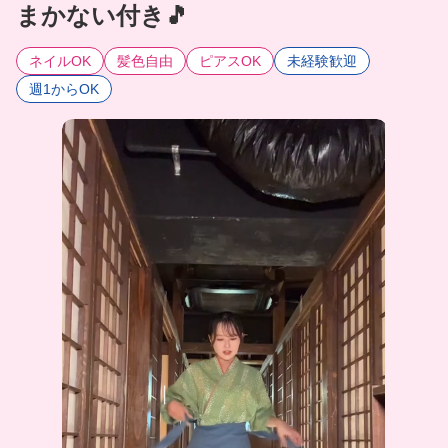
まかない付き🎵
ネイルOK
髪色自由
ピアスOK
未経験歓迎
週1からOK