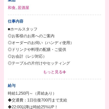
和食
,
居酒屋
仕事内容
■ホールスタッフ
◎お客様のお席へのご案内
◎オーダーのお伺い（ハンディ使用）
◎ドリンクや料理の配膳・ご提供
◎お会計（レジ対応）
◎テーブルの片付けやセッティング
◎店内の清掃など
もっと見る
未経験の方も大歓迎です！
給与
アルバイトスタッフは全員学生‼️
時給1,250円～（昇給あり）
和気あいあいとしたお店なので、すぐに馴染めますよ
◆交通費：1日往復700円まで支給
♪
◆22:00以降は時給25%UP！