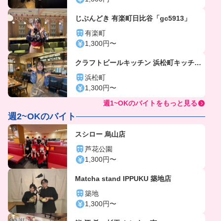
じぶんどき 有楽町日比谷「gc5913」
有楽町
1,300円〜
クラフトビールキッチン 浜松町キッチン
「gc5804」
浜松町
1,300円〜
週1~OKのバイトをもっと見る
週2~OKのバイト
スシロー 烏山店
芦花公園
1,300円〜
Matcha stand IPPUKU 築地店
築地
1,300円〜