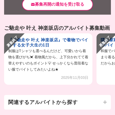
募集再開の通知を受け取る
ご馳走や 叶え 神楽坂店のアルバイト募集動画
募集終了
募集終了
『ご馳走や 叶え 神楽坂店』で着物でバイ
隠れ家
トする女子大生の1日
のバイト
制服はTシャツも選べるんだけど、可愛いから着
和服でバ
物を選びがち💓 着物風だから、上下分かれてて着
まり着る
替えやすいのもポイント💡 せっかくなら普段着な
だからお
い服でバイトしてみたいよね★
2025年11月03日
関連するアルバイトから探す