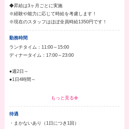
女性スタッフの割合が6割で、男女ともに活躍中です
◆昇給は3ヶ月ごとに実施
◎
※経験や能力に応じて時給を考慮します！
ホール
ドリンク
レジ打ち
※現在のスタッフはほぼ全員時給1350円です！
勤務時間
ランチタイム：11:00～15:00
ディナータイム：17:00～23:00
●週2日～
●1日4時間～
上記時間帯から、好きな時間で働けます！
もっと見る
シフトは2週間ごとの提出です！
終電もしっかり考慮しますのでご安心ください◎
待遇
・まかないあり（1日につき1回）