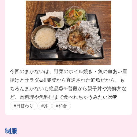
今回のまかないは、野菜のホイル焼き・魚の血あい唐
揚げとサラダ🥗‼️能登から直送された鮮魚だから、も
ちろんまかないも絶品😋✨普段から親子丼や海鮮丼な
ど、肉料理や魚料理まで食べれちゃうみたい🥹💖
#日替わり
#丼
#和食
制服