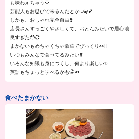
も味わえちゃう🤍
芸能人もお忍びで来るんだとか...🤫💕
しかも、おしゃれ完全自由❣️
店長さんすっごくやさしくて、おとんみたいで居心地
良すぎた🥹💞
まかないもめちゃくちゃ豪華でびっくり👀‼️
いつもみんなで食べてるみたい❣️
いろんな知識も身につくし、何より楽しい✨
英語もちょっと学べるかも🤭🤏
食べたまかない