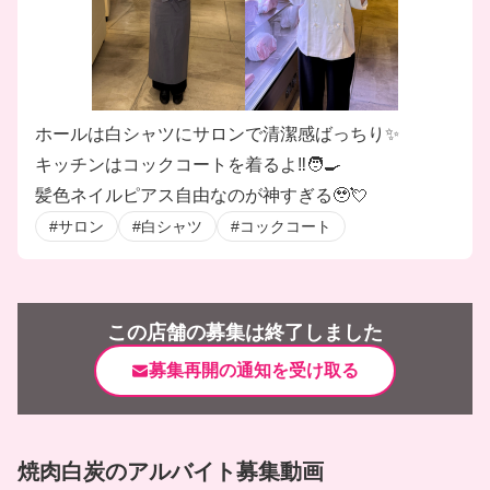
ホールは白シャツにサロンで清潔感ばっちり✨
キッチンはコックコートを着るよ‼️🧑‍🍳
髪色ネイルピアス自由なのが神すぎる🥹💘
#サロン
#白シャツ
#コックコート
この店舗の募集は終了しました
募集再開の通知を受け取る
焼肉白炭のアルバイト募集動画