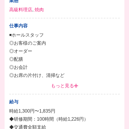
業態
高級料理店
,
焼肉
仕事内容
◾️ホールスタッフ
◎お客様のご案内
◎オーダー
◎配膳
◎お会計
◎お席の片付け、清掃など
もっと見る
◾️キッチンスタッフ
◎調理
給与
◎盛り付け
時給1,300円〜1,835円
◎洗い物など
◆研修期間：100時間（時給1,226円）
◆交通費全額支給