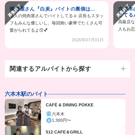
募集終了
募集終了
焼肉屋さん『白炭』バイトの裏側は...
六本木
してるん
個人の焼肉屋さんでバイトしてる☺️ 店長もスタッ
高級店な
フもみんな優しいし、毎回賄い豪華でたくさん可
人もお忍
愛がられてるよ😚💕
2026年07月01日
関連するアルバイトから探す
六本木駅のバイト
CAFÉ & DINING POKKE
六本木
1,300円〜
512 CAFE＆GRILL