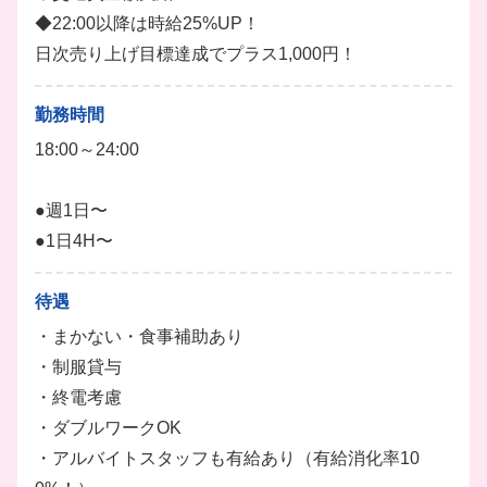
海外リゾートみたいな真っ白でラグジュアリーな店内
◆22:00以降は時給25%UP！
✨芸能人や著名人もお忍びで通う、客層バツグン上品
日次売り上げ目標達成でプラス1,000円！
な焼肉店です！
「人柄重視」の採用だから、働くスタッフはみんない
勤務時間
い人ばかりで仲の良さもピカイチ◎
18:00～24:00
未経験でもオーナーや優しい先輩が丁寧にお教えする
ので安心です！
●週1日〜
高級食材の知識、ワイン、日本酒、焼酎などの専門知
●1日4H〜
識も身につきますよ♪
ホール
キッチン
調理
調理補助
ドリンク
待遇
・まかない・食事補助あり
・制服貸与
・終電考慮
・ダブルワークOK
・アルバイトスタッフも有給あり（有給消化率10