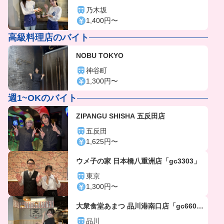
乃木坂
1,400円〜
高級料理店のバイト
NOBU TOKYO
神谷町
1,300円〜
週1~OKのバイト
ZIPANGU SHISHA 五反田店
五反田
1,625円〜
ウメ子の家 日本橋八重洲店「gc3303」
東京
1,300円〜
大衆食堂あまつ 品川港南口店「gc660
4」
品川