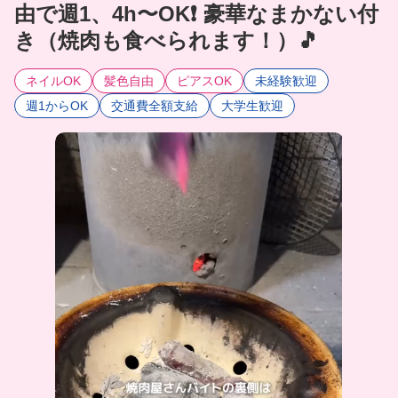
由で週1、4h〜OK❗️ 豪華なまかない付
き（焼肉も食べられます！）🎵
ネイルOK
髪色自由
ピアスOK
未経験歓迎
週1からOK
交通費全額支給
大学生歓迎