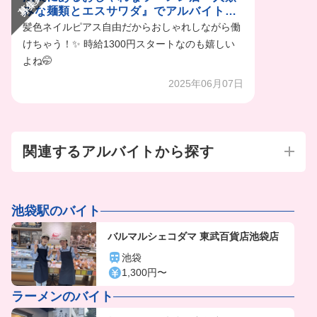
募集終了
みな麺類とエスサワダ』でアルバイト募
集中！
髪色ネイルピアス自由だからおしゃれしながら働
けちゃう！✨ 時給1300円スタートなのも嬉しい
よね🤭
2025年06月07日
関連するアルバイトから探す
池袋駅のバイト
バルマルシェコダマ 東武百貨店池袋店
池袋
1,300円〜
ラーメンのバイト