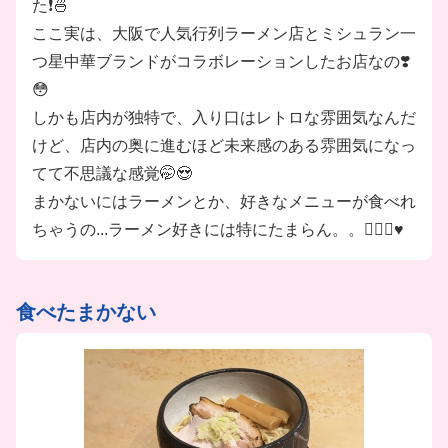
た❗️🍜
ここ実は、大阪で人気行列ラーメン店とミシュラン一
つ星中華ブランドがコラボレーションしたお店なの❣️
😳
しかも店内が独特で、入り口はレトロな雰囲気なんだ
けど、店内の奥に進むほど未来感のある雰囲気になっ
てて不思議な感覚🤭😍
まかないにはラーメンとか、好きなメニューが食べれ
ちゃうの...ラーメン好きには特にたまらん。。🤦🏻‍♀️♥️
食べたまかない