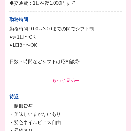
◆交通費：1日往復1,000円まで
全ての役割をこなすことで各持ち場の視点や気持ちが
分かるようになり、
勤務時間
チームワークの向上や円滑なコミュニケーションが取
勤務時間 9:00～3:00までの間でシフト制
れるようになると考えています。
●週1日〜OK
もちろんシフトにもよりますし、希望も考慮するの
●1日3H〜OK
で、
無理やりお任せするようなことはしません！
日数・時間などシフトは応相談◎
ホール
調理
キッチン
＊フルタイム可能な方、大歓迎！
もっと見る
＊ランチのみの勤務も可能です
＊副業・ＷワークOK
待遇
・制服貸与
・美味しいまかないあり
・髪色ネイルピアス自由
・昇給あり