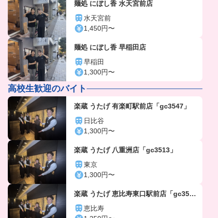
麺処 にぼし香 水天宮前店
水天宮前
1,450円〜
麺処 にぼし香 早稲田店
早稲田
1,300円〜
高校生歓迎のバイト
楽蔵 うたげ 有楽町駅前店「gc3547」
日比谷
1,300円〜
楽蔵 うたげ 八重洲店「gc3513」
東京
1,300円〜
楽蔵 うたげ 恵比寿東口駅前店「gc356
4」
恵比寿