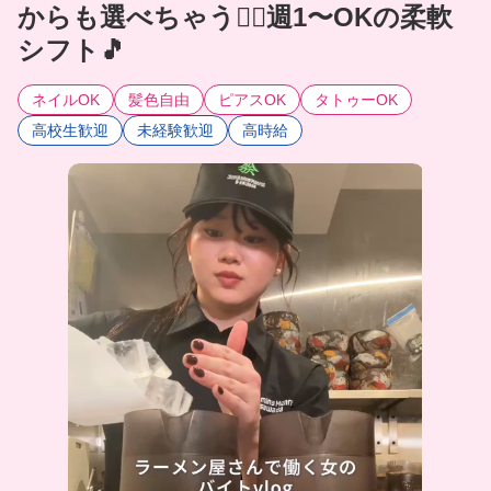
からも選べちゃう🙆‍♀️週1〜OKの柔軟
シフト🎵
ネイルOK
髪色自由
ピアスOK
タトゥーOK
高校生歓迎
未経験歓迎
高時給