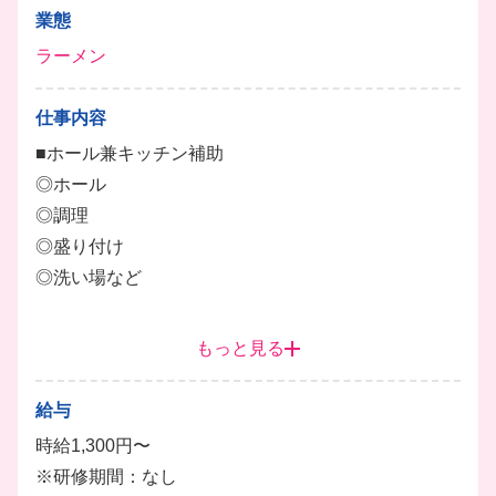
業態
ラーメン
仕事内容
■ホール兼キッチン補助
◎ホール
◎調理
◎盛り付け
◎洗い場など
マニュアル化されているので難しい作業はありませ
もっと見る
ん。
調理も、あらかじめ仕込んであるスープに麺を入れる
給与
だけなので簡単です！
時給1,300円〜
※研修期間：なし
持ち場は2時間毎の交代制となります。