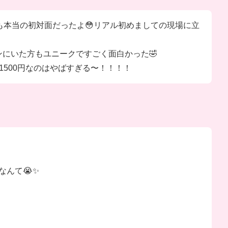
も本当の初対面だったよ😳リアル初めましての現場に立
ンにいた方もユニークですごく面白かった🤣
500円なのはやばすぎる〜！！！！
なんて😭✨