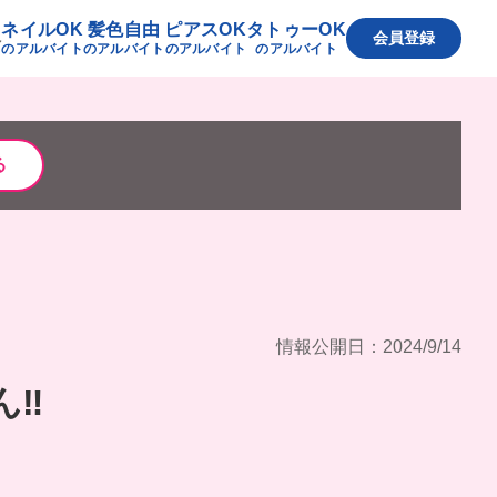
ネイルOK
髪色自由
ピアスOK
タトゥーOK
へ
会員登録
のアルバイト
のアルバイト
のアルバイト
のアルバイト
る
情報公開日：2024/9/14
‼️