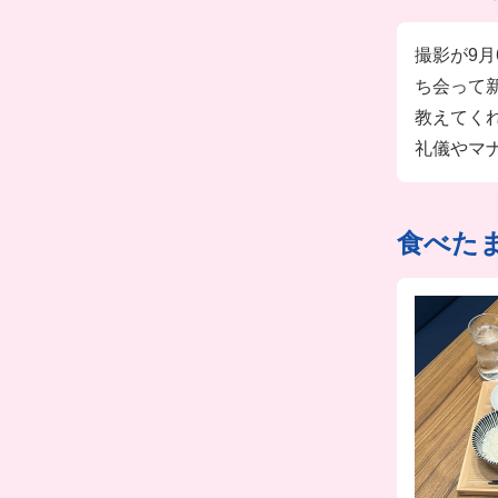
撮影が9
ち会って
教えてく
礼儀やマ
食べた