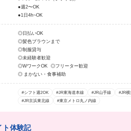
●週2〜OK
●1日4h~OK
◎日払いOK
◎髪色ブラウンまで
◎制服貸与
◎未経験者歓迎
◎WワークOK ◎フリーター歓迎
◎ まかない・食事補助
#シフト週2OK
#JR東海道本線
#JR山手線
#JR
#JR京浜東北線
#東京メトロ丸ノ内線
イト体験記