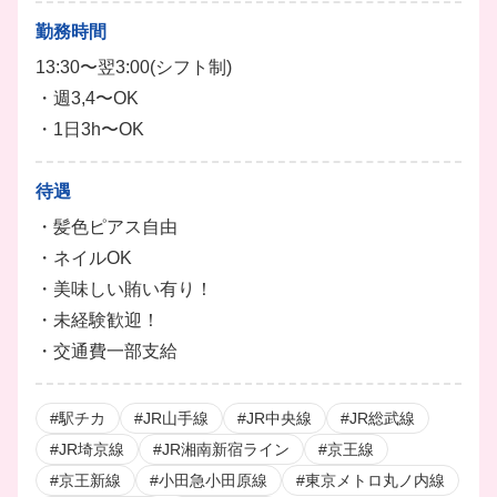
勤務時間
13:30〜翌3:00(シフト制)
・週3,4〜OK
・1日3h〜OK
待遇
・髪色ピアス自由
・ネイルOK
・美味しい賄い有り！
・未経験歓迎！
・交通費一部支給
#駅チカ
#JR山手線
#JR中央線
#JR総武線
#JR埼京線
#JR湘南新宿ライン
#京王線
#京王新線
#小田急小田原線
#東京メトロ丸ノ内線