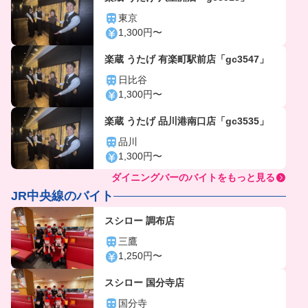
東京
1,300円〜
楽蔵 うたげ 有楽町駅前店「gc3547」
日比谷
1,300円〜
楽蔵 うたげ 品川港南口店「gc3535」
品川
1,300円〜
ダイニングバーのバイトをもっと見る
JR中央線のバイト
スシロー 調布店
三鷹
1,250円〜
スシロー 国分寺店
国分寺