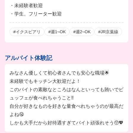
頑張れば頑張るほど評価されるから、モチベアップ♪
・未経験者歓迎
※条件の一例：繁忙期シフトイン、お客様からのお褒
・学生、フリーター歓迎
めの言葉 など
#イクスピアリ
#週1~OK
#週2~OK
#JR京葉線
◎従業員紹介制度 お友達・知り合いと一緒にお得に
アルバイト♪
家族・友達などご紹介いただき、その方がご入社され
アルバイト体験記
ると、
紹介したあなた＆紹介された家族・友達に奨励金を支
みなさん優しくて初心者さんでも安心な職場🌟
給❗️
未経験でもキッチン大歓迎だよ！
このバイトの素敵なところはなんといっても賄いでビ
◎ハヤキュー制度【給与】
ュッフェが食べれちゃうこと‼️
急なイベントでお金が必要になった時も大丈夫💌
自分が好きなものを好きな量食べれちゃうのが最高だ
月1回払いの他に、稼働分の前払い（日払い）もOK！
よね🤤
※稼働分の前払いとは”働いた分の給与の6割”を、
しかも大手だから好待遇すぎてバイト頑張れそう🥺💖
「最短翌日」に受け取れる制度があります♪