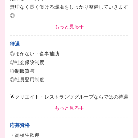
無理なく長く働ける環境をしっかり整備していきます
◎
何より・・・有給休暇有り⭕️
もっと見る
東証プライム上場企業グループ！なので待遇は充実◎
労務環境（労働時間、休日取得など）はバッチリで
待遇
す！
◎まかない・食事補助
◎社会保険制度
◎制服貸与
◎社員登用制度
🌟クリエイト・レストランツグループならではの待遇
🌟
もっと見る
◎追加のご褒美があるから頑張れる♪インセンティブ
ポイント
応募資格
条件に応じて商品と交換できるポイントを付与！
・高校生歓迎