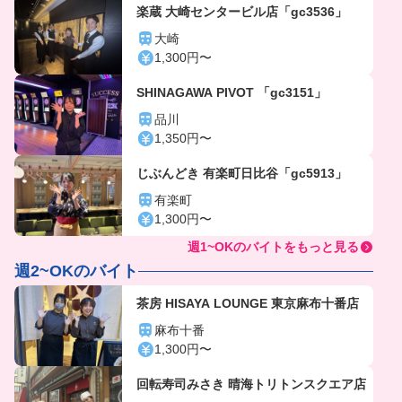
楽蔵 大崎センタービル店「gc3536」
大崎
1,300円〜
SHINAGAWA PIVOT 「gc3151」
品川
1,350円〜
じぶんどき 有楽町日比谷「gc5913」
有楽町
1,300円〜
週1~OKのバイトをもっと見る
週2~OKのバイト
茶房 HISAYA LOUNGE 東京麻布十番店
麻布十番
1,300円〜
回転寿司みさき 晴海トリトンスクエア店