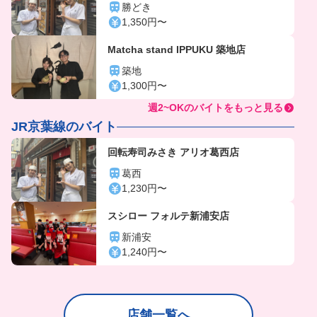
勝どき
1,350円〜
Matcha stand IPPUKU 築地店
築地
1,300円〜
週2~OKのバイトをもっと見る
JR京葉線のバイト
回転寿司みさき アリオ葛西店
葛西
1,230円〜
スシロー フォルテ新浦安店
新浦安
1,240円〜
店舗一覧へ