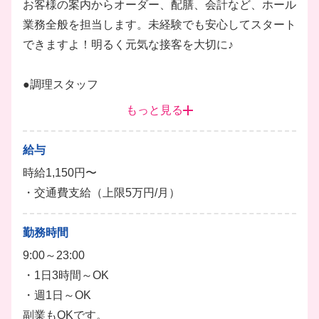
お客様の案内からオーダー、配膳、会計など、ホール
業務全般を担当します。未経験でも安心してスタート
できますよ！明るく元気な接客を大切に♪
●調理スタッフ
食材の仕込みからメニューの調理・盛り付け、皿洗い
もっと見る
など、キッチン業務全般をお願いします。丁寧な調理
を心がけ、お客様に素敵な時間を提供します。
給与
ホール
皿洗い
調理
仕込み
キッチン
時給1,150円〜
・交通費支給（上限5万円/月）
勤務時間
9:00～23:00
・1日3時間～OK
・週1日～OK
副業もOKです。