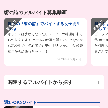
饗の詩のアルバイト募集動画
募集終了
募集終了
舞浜の『饗の詩』でバイトする女子高生
舞浜に
vlog
トしてる
キッチンは少なくなったビュッフェの料理を補充
ビュッフ
したりするよ！ ホールの仕事も難しいことないか
🥺 ホ
ら高校生でも初心者でも安心！🔰 まかないは超豪
た料理の
華だから頑張れちゃう！！
者さんで
2026年02月28日
関連するアルバイトから探す
週1~OKのバイト