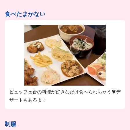
◎クリエイトレストランツグループ 従業員割引利用
食べたまかない
可能
グループ会社の飲食店が最高25％引きで利用可能
※鳥良商店・海南鶏飯食堂・磯丸水産・Mr.FARMER
・レインフォレストカフェ・しゃぶ菜・リオグランデ
グリル・雛鮨 など
ビュッフェ台の料理が好きなだけ食べられちゃう💖デ
ザートもあるよ！
制服