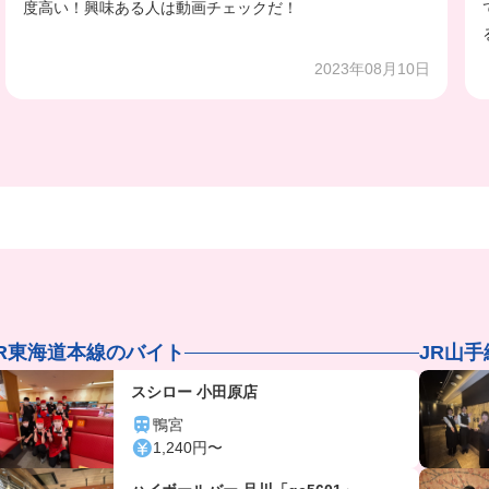
度高い！興味ある人は動画チェックだ！
2023年08月10日
JR東海道本線のバイト
JR山
スシロー 小田原店
鴨宮
1,240円〜