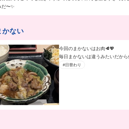
みだ〜✨
まかない
今回のまかないはお肉🥩💖
毎日まかないは違うみたいだから働
#日替わり