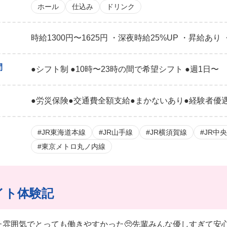
ホール
仕込み
ドリンク
時給1300円〜1625円 ・深夜時給25%UP ・昇給あり
間
●シフト制 ●10時〜23時の間で希望シフト ●週1日〜
●労災保険●交通費全額支給●まかないあり●経験者優
#JR東海道本線
#JR山手線
#JR横須賀線
#JR中
#東京メトロ丸ノ内線
イト体験記
た雰囲気でとっても働きやすかった🥺先輩みんな優しすぎて安心