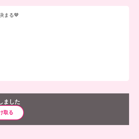
決まる🤎
しました
け取る