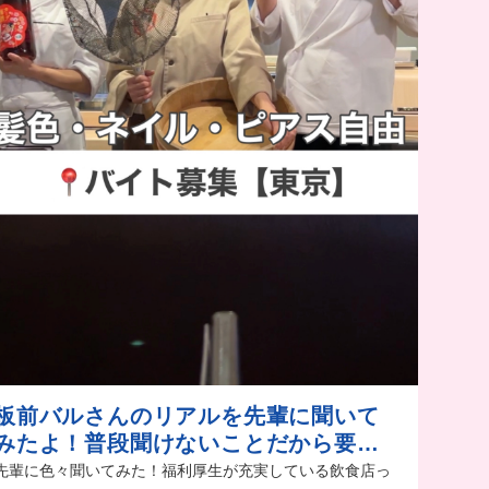
板前バルさんのリアルを先輩に聞いて
みたよ！普段聞けないことだから要チ
ェック！
先輩に色々聞いてみた！福利厚生が充実している飲食店っ