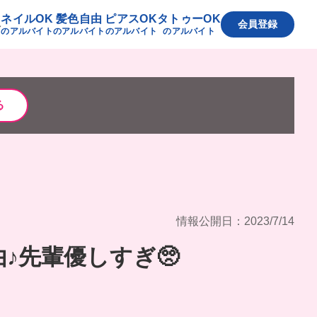
ネイルOK
髪色自由
ピアスOK
タトゥーOK
へ
会員登録
のアルバイト
のアルバイト
のアルバイト
のアルバイト
る
情報公開日：2023/7/14
♪先輩優しすぎ🥺