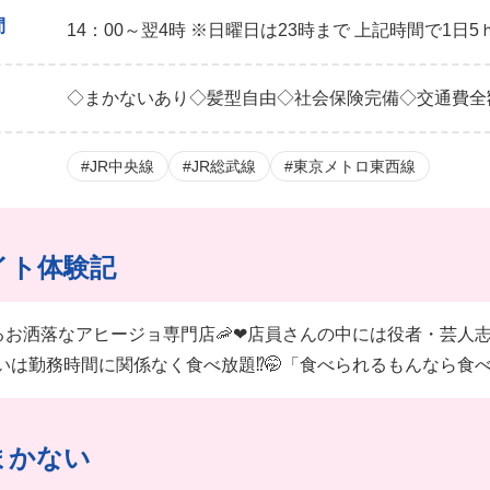
間
14：00～翌4時 ※日曜日は23時まで 上記時間で1
◇まかないあり◇髪型自由◇社会保険完備◇交通費全
#JR中央線
#JR総武線
#東京メトロ東西線
イト体験記
るお洒落なアヒージョ専門店🦐❤︎店員さんの中には役者・芸
ないは勤務時間に関係なく食べ放題⁉︎🤭「食べられるもんなら食
まかない