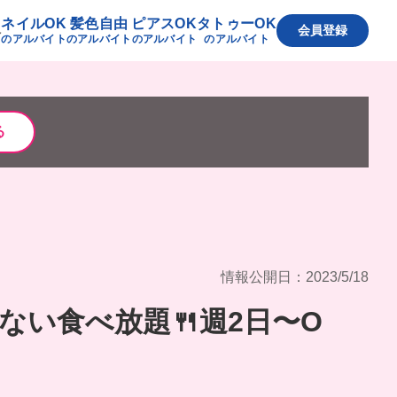
ネイルOK
髪色自由
ピアスOK
タトゥーOK
へ
会員登録
のアルバイト
のアルバイト
のアルバイト
のアルバイト
る
情報公開日：2023/5/18
ない食べ放題🍴週2日〜O