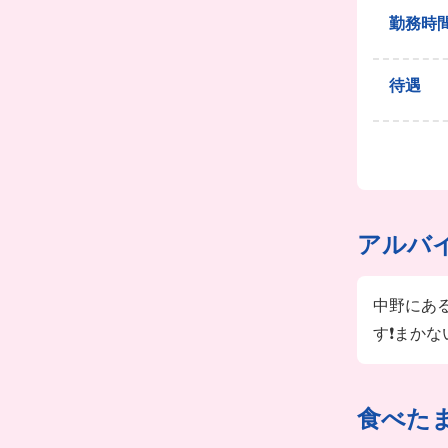
勤務時
待遇
アルバ
中野にあ
す❗️まか
食べた