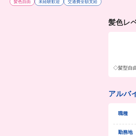
髪色自由
未経験歓迎
交通費全額支給
髪色レ
◇髪型自
アルバ
職種
勤務地