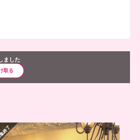
しました
け取る
集終了