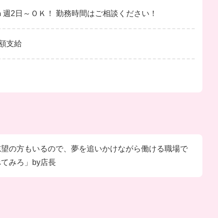
日5ｈ週2日～ＯＫ！ 勤務時間はご相談ください！
額支給
人志望の方もいるので、夢を追いかけながら働ける職場で
べてみろ」by店長