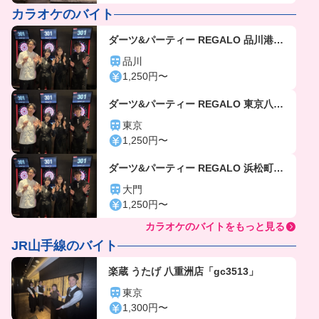
カラオケのバイト
ダーツ&パーティー REGALO 品川港南
口店「gc6103」
品川
1,250円〜
ダーツ&パーティー REGALO 東京八重
洲店「gc6107」
東京
1,250円〜
ダーツ&パーティー REGALO 浜松町駅
前店「gc6105」
大門
1,250円〜
カラオケのバイトをもっと見る
JR山手線のバイト
楽蔵 うたげ 八重洲店「gc3513」
東京
1,300円〜