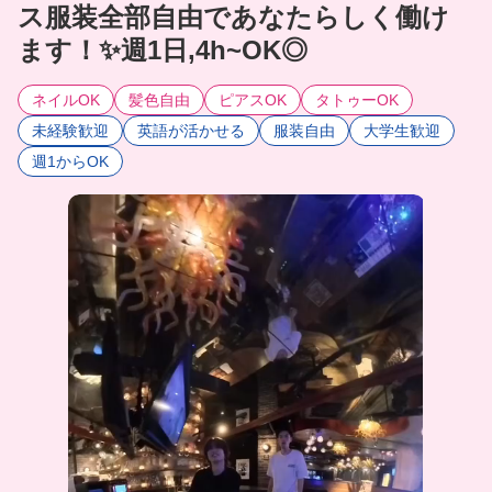
ス服装全部自由であなたらしく働け
ます！✨週1日,4h~OK◎
ネイルOK
髪色自由
ピアスOK
タトゥーOK
未経験歓迎
英語が活かせる
服装自由
大学生歓迎
週1からOK