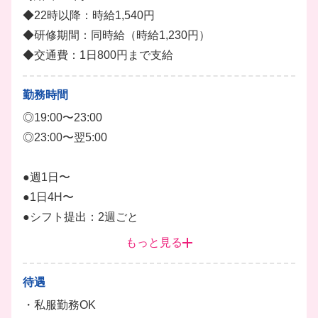
スでお仕事を覚えていただくので未経験の方も安心し
◆22時以降：時給1,540円
てご応募ください♪
◆研修期間：同時給（時給1,230円）
バーテンダー
ドリンク
◆交通費：1日800円まで支給
勤務時間
◎19:00〜23:00
◎23:00〜翌5:00
●週1日〜
●1日4H〜
●シフト提出：2週ごと
もっと見る
朝までしっかり働きたい方は、19:00〜の好きな時間
帯からスタート可能です！
待遇
・私服勤務OK