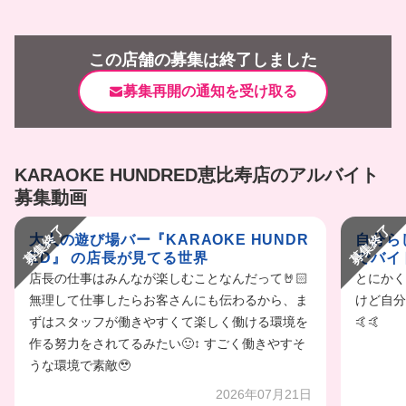
この店舗の募集は終了しました
募集再開の通知を受け取る
KARAOKE HUNDRED恵比寿店のアルバイト
募集動画
募集終了
募集終了
大人の遊び場バー『KARAOKE HUNDR
自分らし
ED』 の店長が見てる世界
でバイ
店長の仕事はみんなが楽しむことなんだって🤘🏻
とにかく
無理して仕事したらお客さんにも伝わるから、ま
けど自分
ずはスタッフが働きやすくて楽しく働ける環境を
🤙🤙
作る努力をされてるみたい🙂‍↕️ すごく働きやすそ
うな環境で素敵🥹
2026年07月21日