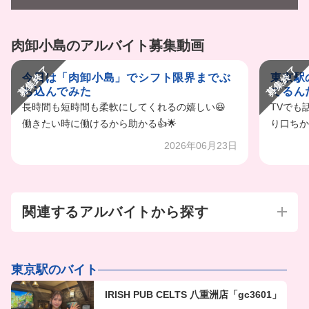
肉卸小島のアルバイト募集動画
募集終了
募集終了
今日は「肉卸小島」でシフト限界までぶ
東京駅
ち込んでみた
てるんだ
長時間も短時間も柔軟にしてくれるの嬉しい😆
TVでも
働きたい時に働けるから助かる👍🌟
り口ちか
2026年06月23日
関連するアルバイトから探す
東京駅のバイト
IRISH PUB CELTS 八重洲店「gc3601」