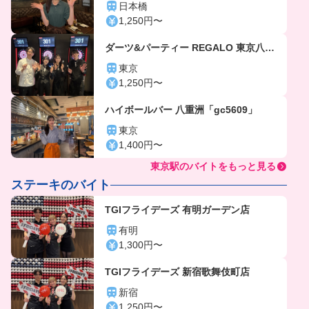
日本橋
1,250円〜
ダーツ&パーティー REGALO 東京八重
洲店「gc6107」
東京
1,250円〜
ハイボールバー 八重洲「gc5609」
東京
1,400円〜
東京駅のバイトをもっと見る
ステーキのバイト
TGIフライデーズ 有明ガーデン店
有明
1,300円〜
TGIフライデーズ 新宿歌舞伎町店
新宿
1,250円〜