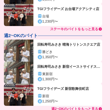
TGIフライデーズ お台場アクアシティ店
台場
1,230円〜
ステーキのバイトをもっと見る
週2~OKのバイト
回転寿司みさき 晴海トリトンスクエア店
勝どき
1,350円〜
回転寿司みさき 新宿イーストサイドスク
エア店
東新宿
1,300円〜
TGIフライデーズ 新宿歌舞伎町店
新宿
1,250円〜
週2~OKのバイトをもっと見る