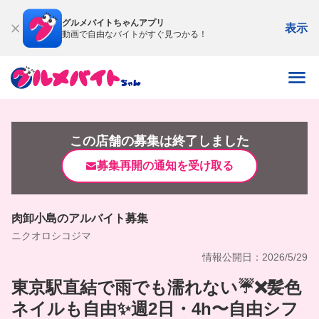
グルメバイトちゃんアプリ
表示
動画で自由なバイトがすぐ見つかる！
この店舗の募集は終了しました
募集再開の通知を受け取る
肉卸小島のアルバイト募集
ニクオロシコジマ
情報公開日：2026/5/29
東京駅直結で雨でも濡れない☔❌髪色
ネイルも自由✨週2日・4h〜自由シフ