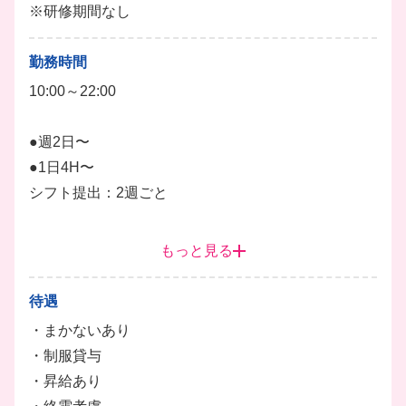
※研修期間なし
勤務時間
10:00～22:00
●週2日〜
●1日4H〜
シフト提出：2週ごと
予定が組みやすく、プライベートとの両立もバッチリ
もっと見る
です！
主婦さんなら「09:30〜14:00」、ガッツリ稼ぎたいフ
待遇
リーターさんなら「10:00〜ラストまで」など、一人
・まかないあり
ひとりに合わせた働き方が可能です！
・制服貸与
定休日なし、アイドルタイムなしの営業のためしっか
・昇給あり
り稼げますよ♪