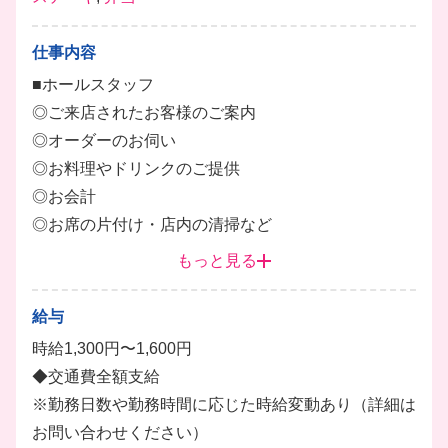
仕事内容
■ホールスタッフ
◎ご来店されたお客様のご案内
◎オーダーのお伺い
◎お料理やドリンクのご提供
◎お会計
◎お席の片付け・店内の清掃など
もっと見る
勤務時間帯が幅広いため、ご自身のライフスタイルに
合わせて無理なくスタートできます。
給与
未経験の方も先輩スタッフが丁寧にサポートしますの
時給1,300円〜1,600円
で、安心してご応募ください！
◆交通費全額支給
ホール
ドリンク
レジ打ち
※勤務日数や勤務時間に応じた時給変動あり（詳細は
お問い合わせください）