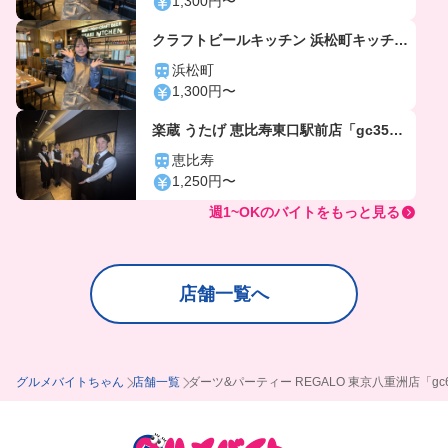
1,300円〜
クラフトビールキッチン 浜松町キッチン
「gc5804」
浜松町
1,300円〜
楽蔵 うたげ 恵比寿東口駅前店「gc356
4」
恵比寿
1,250円〜
週1~OKのバイトをもっと見る
店舗一覧へ
グルメバイトちゃん
店舗一覧
ダーツ&パーティー REGALO 東京八重洲店「gc6