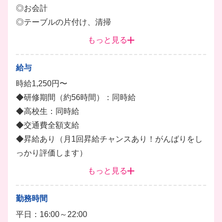
◎お会計
◎テーブルの片付け、清掃
◎簡単な調理補助など
もっと見る
オシャレなダイニングバーでのお仕事です！
給与
最初は簡単なご案内や料理のご提供からスタート！
時給1,250円〜
慣れてきたら簡単な調理補助もお願いします♪
◆研修期間（約56時間）：同時給
未経験の方も、先輩がイチから丁寧にレクチャーする
◆高校生：同時給
ので安心してくださいね。
◆交通費全額支給
週5日のガッツリ勤務も大歓迎です！
◆昇給あり（月1回昇給チャンスあり！がんばりをし
ホール
調理補助
ドリンク
レジ打ち
っかり評価します）
┗トレーナーになると時給+300円UP！
もっと見る
◆役職手当（トレーナー昇格で通常時給+300円）
◆賞与あり（役職者のみ）
勤務時間
◆友人紹介制度あり
平日：16:00～22:00