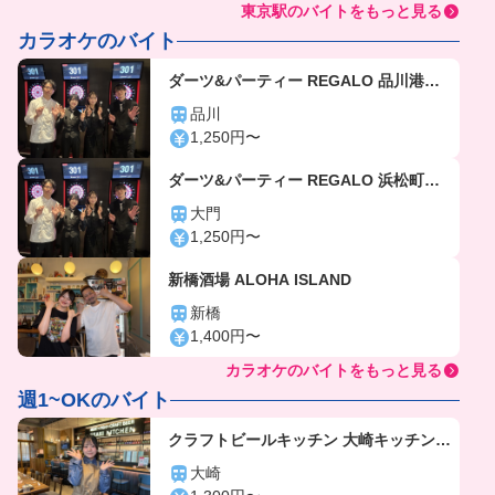
東京駅のバイトをもっと見る
カラオケのバイト
ダーツ&パーティー REGALO 品川港南
口店「gc6103」
品川
1,250円〜
ダーツ&パーティー REGALO 浜松町駅
前店「gc6105」
大門
1,250円〜
新橋酒場 ALOHA ISLAND
新橋
1,400円〜
カラオケのバイトをもっと見る
週1~OKのバイト
クラフトビールキッチン 大崎キッチン
「gc5802」
大崎