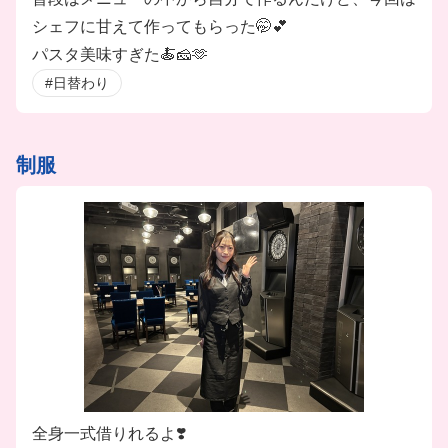
シェフに甘えて作ってもらった🤭💕
パスタ美味すぎた🍝🧀🫶
#日替わり
制服
全身一式借りれるよ❣️