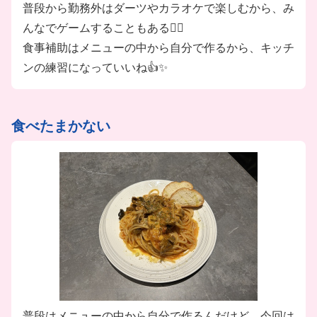
普段から勤務外はダーツやカラオケで楽しむから、み
＼ほかにも素敵なPOINTが♪／
んなでゲームすることもある❤️‍🔥
★大手企業の安心感＆安定感
食事補助はメニューの中から自分で作るから、キッチ
★充実した環境＆福利厚生アリ
ンの練習になっていいね👍✨
★STAFFみんな仲良し◎
★週1日～OKでプライベートも充実♪
…などなど
食べたまかない
普段はメニューの中から自分で作るんだけど、今回は