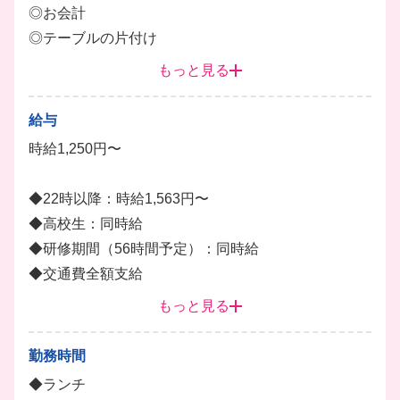
◎お会計
◎テーブルの片付け
もっと見る
■キッチンスタッフ
◎簡単な調理補助
給与
◎お皿洗いなど
時給1,250円〜
全席にハイボールサーバーが設置された、SNSでも
◆22時以降：時給1,563円〜
話題の”中華×ハイボール”のお店です！
◆高校生：同時給
昨年オープンしたばかりの清潔感あふれる店内で、未
◆研修期間（56時間予定）：同時給
経験からでも1から丁寧にお教えします。
◆交通費全額支給
週5日のレギュラー勤務をご希望の方も大歓迎です！
◆昇給あり（月1回昇給チャンスあり！がんばりをし
もっと見る
ホール
ドリンク
っかり評価します）
┗トレーナーになると時給+300円UP！
勤務時間
◆給与前払い相談OK（規定あり）
◆ランチ
◆友人紹介制度あり（規定あり）