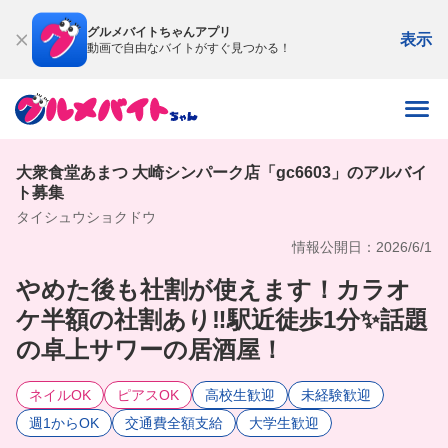
グルメバイトちゃんアプリ
表示
動画で自由なバイトがすぐ見つかる！
大衆食堂あまつ 大崎シンパーク店「gc6603」のアルバイ
ト募集
タイシュウショクドウ
情報公開日：2026/6/1
やめた後も社割が使えます！カラオ
ケ半額の社割あり‼️駅近徒歩1分✨話題
の卓上サワーの居酒屋！
ネイルOK
ピアスOK
高校生歓迎
未経験歓迎
週1からOK
交通費全額支給
大学生歓迎