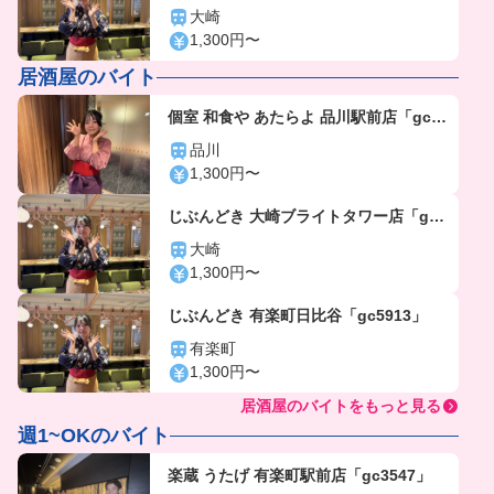
912」
大崎
1,300円〜
居酒屋のバイト
個室 和食や あたらよ 品川駅前店「gc30
52」
品川
1,300円〜
じぶんどき 大崎ブライトタワー店「gc5
912」
大崎
1,300円〜
じぶんどき 有楽町日比谷「gc5913」
有楽町
1,300円〜
居酒屋のバイトをもっと見る
週1~OKのバイト
楽蔵 うたげ 有楽町駅前店「gc3547」