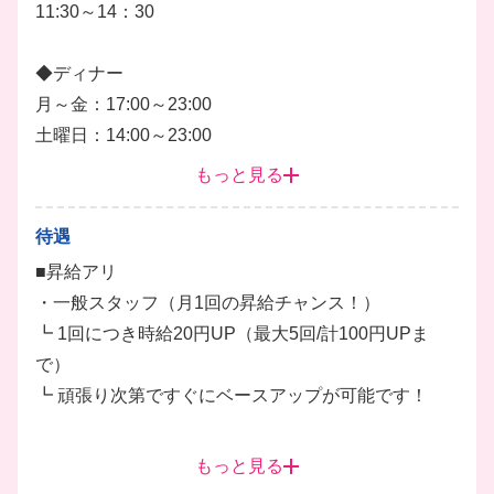
11:30～14：30
◆ディナー
月～金：17:00～23:00
土曜日：14:00～23:00
日祝日：14:00～22:00
もっと見る
●週1日〜OK
待遇
●1日3H〜OK
■昇給アリ
・一般スタッフ（月1回の昇給チャンス！）
★1〜2週間ごとの自由シフト制！
┗ 1回につき時給20円UP（最大5回/計100円UPま
「テスト期間は週0日」「旅行で長期休み」などもお
で）
気軽にご相談ください♪
┗ 頑張り次第ですぐにベースアップが可能です！
★週1日勤務～レギュラー勤務まで
・トレーナー（さらに上を目指す方）
もっと見る
幅広く大歓迎だから、アナタらしい働き方が見つかり
┗ トレーナー昇格で時給+300円UP！