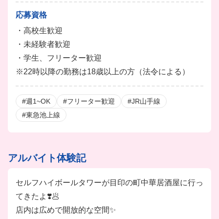
ます♪
┗ ※トレーナー職位は年2回の昇給試験となります。
応募資格
・高校生歓迎
■賞与アリ
・未経験者歓迎
※トレーナーなど役職がある人のみ
・学生、フリーター歓迎
■友人紹介制度あり
※22時以降の勤務は18歳以上の方（法令による）
⇒紹介金最大３万円（店舗により異なる）
■まかないアリ（1食200円）
#週1~OK
#フリーター歓迎
#JR山手線
■社割あり(カラオケ系列店：50%OFF、飲食店：20%
#東急池上線
OFF)
※辞めた後やご家族の使用もOK
※運営するビッグエコーでも社割が使えます
アルバイト体験記
■社会保険完備
■有給休暇アリ
セルフハイボールタワーが目印の町中華居酒屋に行っ
■給与前払い相談OK
てきたよ❣️🥟
※規定アリ
店内は広めで開放的な空間✨