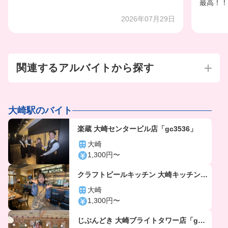
最高！！
2026年07月29日
関連するアルバイトから探す
大崎駅のバイト
楽蔵 大崎センタービル店「gc3536」
大崎
1,300円〜
クラフトビールキッチン 大崎キッチン
「gc5802」
大崎
1,300円〜
じぶんどき 大崎ブライトタワー店「gc5