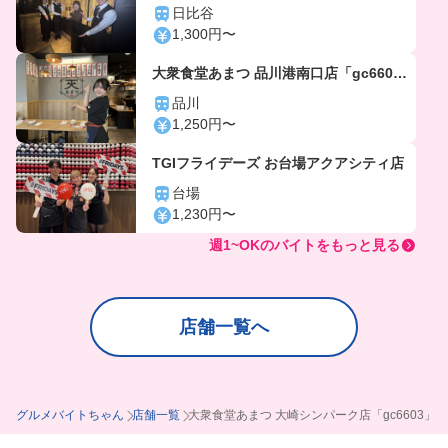
日比谷
1,300円〜
大衆食堂あまつ 品川港南口店「gc660
4」
品川
1,250円〜
TGIフライデーズ お台場アクアシティ店
台場
1,230円〜
週1~OKのバイトをもっと見る
店舗一覧へ
グルメバイトちゃん
店舗一覧
大衆食堂あまつ 大崎シンパーク店「gc6603」