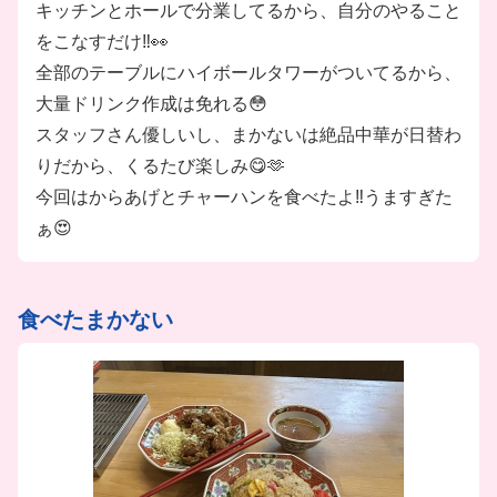
キッチンとホールで分業してるから、自分のやること
＼ほかにも素敵なPOINTが♪／
をこなすだけ‼️👀
★大手企業の安心感＆安定感
全部のテーブルにハイボールタワーがついてるから、
★充実した環境＆福利厚生アリ
大量ドリンク作成は免れる😳
★STAFFみんな仲良し◎
スタッフさん優しいし、まかないは絶品中華が日替わ
★週1日～OKでプライベートも充実♪
りだから、くるたび楽しみ😋🫶
…などなど
今回はからあげとチャーハンを食べたよ‼️うますぎた
ぁ😍
食べたまかない