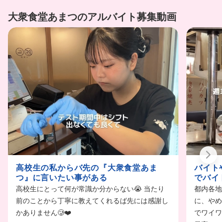
大衆食堂あまつのアルバイト募集動画
高校生の私からバ先の『大衆食堂あま
バイト
つ』に言いたい事がある
でバイ
高校生にとって何が常識か分からない😭 当たり
都内各地
前のことから丁寧に教えてくれるば先には感謝し
に、やめ
かありません🥲❤️
でワイワ