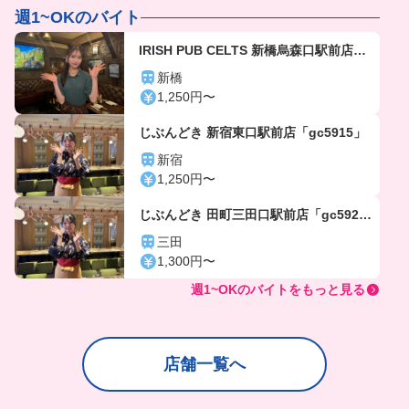
週1~OKのバイト
IRISH PUB CELTS 新橋烏森口駅前店
「gc3617」
新橋
1,250円〜
じぶんどき 新宿東口駅前店「gc5915」
新宿
1,250円〜
じぶんどき 田町三田口駅前店「gc592
5」
三田
1,300円〜
週1~OKのバイトをもっと見る
店舗一覧へ