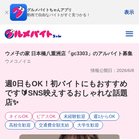
グルメバイトちゃんアプリ
表示
動画で自由なバイトがすぐ見つかる！
ウメ子の家 日本橋八重洲店「gc3303」のアルバイト募集
ウメコノイエ
情報公開日：2026/6/8
週0日もOK！初バイトにもおすすめ
です🔰SNS映えするおしゃれな話題
店✨
ネイルOK
ピアスOK
未経験歓迎
週1からOK
高校生歓迎
交通費全額支給
大学生歓迎