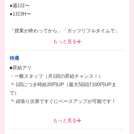
●週1日〜
●1日3H〜
「授業が終わってから」「ガッツリフルタイムで」
「夢のレッスンの合間に」など、働き方は自由自在！
もっと見る
テスト期間や帰省などの予定も立てやすいですよ◎
待遇
■昇給アリ
・一般スタッフ（月1回の昇給チャンス！）
┗ 1回につき時給20円UP（最大5回/計100円UPま
で）
┗ 頑張り次第ですぐにベースアップが可能です！
・トレーナー（さらに上を目指す方）
もっと見る
┗ トレーナー昇格で時給+300円UP！