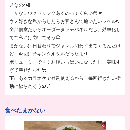
＼ほかにも素敵なPOINTが♪／
メなの👀‼️
★大手企業の安心感＆安定感
こんなにウメドリンクあるのってくらい😳💓
★充実した環境＆福利厚生アリ
ウメ好きな私からしたらお客さんで通いたいレベル🫶
★STAFFみんな仲良し◎
全部個室だからオーダータッチパネルだし、効率化し
★週1日～OKでプライベートも充実♪
てて私には向いてそう😉
…などなど
まかないは日替わりでジャンル問わず出てくるんだけ
ど、今回はチキンタルタルだったよ🍗
ボリューミーですぐお腹いっぱいになったし、美味す
ぎて幸せだった🥰
下にあるカラオケで社割使えるから、毎回行きたい衝
動に駆られそう🎤🎶
食べたまかない