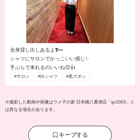
全身貸し出しあるよ❣️👀
シャツにサロンでかっこいい感じ✨
手ぶらで来れるのいいね😊👍
#サロン
#白シャツ
#黒ズボン
※撮影した動画や画像はウメ子の家 日本橋八重洲店「gc3303」と
は異なる場合があります。
キープする