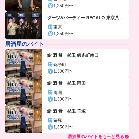
1,250円〜
ダーツ&パーティー REGALO 東京八重
洲店「gc6107」
東京
1,250円〜
居酒屋のバイト
鮨 酒 肴 杉玉 錦糸町南口
錦糸町
1,300円〜
鮨 酒 肴 杉玉 両国
両国
1,300円〜
鮨 酒 肴 杉玉 笹塚
笹塚
1,350円〜
居酒屋のバイトをもっと見る