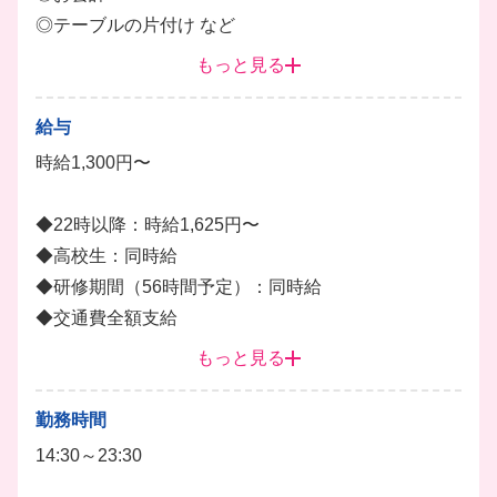
◎テーブルの片付け など
もっと見る
■キッチンスタッフ
◎簡単な調理補助
給与
◎お皿洗い・洗い場 など
時給1,300円〜
オトナの隠れ家のような、シックでオシャレなダイニ
◆22時以降：時給1,625円〜
ングです！
◆高校生：同時給
ビシッと決まるかっこいい制服で、モチベーションも
◆研修期間（56時間予定）：同時給
UP♪
◆交通費全額支給
未経験の方も、先輩が1から丁寧にレクチャーするの
◆昇給あり（月1回昇給チャンスあり！がんばりをし
もっと見る
で安心してくださいね。
っかり評価します）
ホール
ドリンク
レジ打ち
┗トレーナーになると時給+300円UP！
勤務時間
◆給与前払い相談OK（規定あり）
14:30～23:30