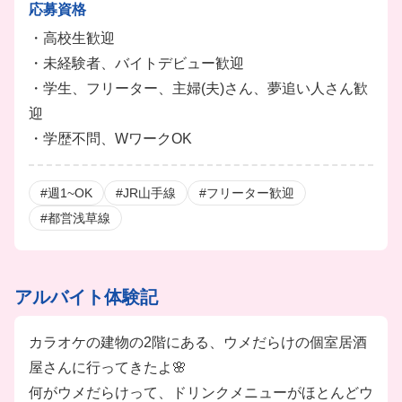
┗ ※トレーナー職位は年2回の昇給試験となります。
応募資格
・高校生歓迎
■賞与アリ
・未経験者、バイトデビュー歓迎
※トレーナーなど役職がある人のみ
・学生、フリーター、主婦(夫)さん、夢追い人さん歓
■友人紹介制度あり
迎
⇒紹介金最大３万円（店舗により異なる）
・学歴不問、WワークOK
■まかないアリ（1食200円）
■社割あり(カラオケ系列店：50%OFF、飲食店：20%
#週1~OK
#JR山手線
#フリーター歓迎
OFF)
#都営浅草線
※辞めた後やご家族の使用もOK
※運営するビッグエコーでも社割が使えます
■社会保険完備
アルバイト体験記
■有給休暇アリ
■給与前払い相談OK
カラオケの建物の2階にある、ウメだらけの個室居酒
※規定アリ
屋さんに行ってきたよ🌸
何がウメだらけって、ドリンクメニューがほとんどウ