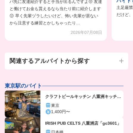
バイト
バ先に友達紹介すると手当が出るんですよ🤨 友達
土足厳禁
と働けてお金も貰えるなら当たり前に紹介します
だけど、
😗 早く先輩ヅラしたいけど、怖い先輩が居ない
から注意する練習とかしちゃったり…
2026年07月08日
関連するアルバイトから探す
東京駅のバイト
クラフトビールキッチン 八重洲キッチン
「gc5810」
東京
1,400円〜
IRISH PUB CELTS 八重洲店「gc3601」
日本橋