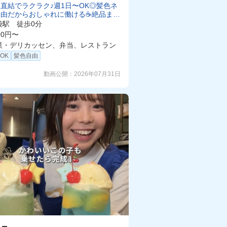
直結でラクラク♪週1日〜OK◎髪色ネ
由だからおしゃれに働ける☕️絶品まか
好きなドリンク飲めます🎵
袋駅 徒歩0分
00円〜
菜・デリカッセン、弁当、レストラン
OK
髪色自由
動画公開：
2026年07月31日