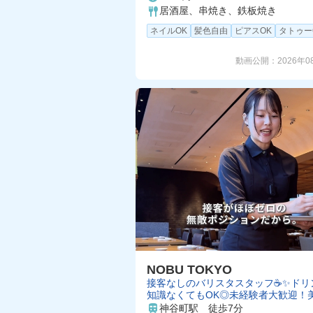
居酒屋、串焼き、鉄板焼き
ネイルOK
髪色自由
ピアスOK
タトゥー
動画公開：
2026年0
NOBU TOKYO
接客なしのバリスタスタッフ☕️✨ドリ
知識なくてもOK◎未経験者大歓迎！
い賄いも食べられます♪
神谷町駅 徒歩7分