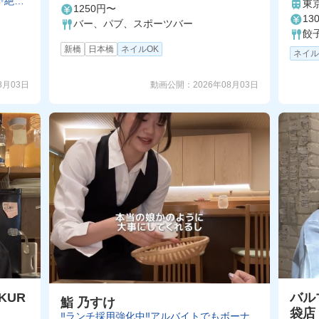
✨絶品
東
1250円〜
13
バー、パブ、スポーツバー
餃
新橋
日本橋
ネイルOK
ネイル
動画公開：
2026年08月03日
8月03日
KUR
バル
鮨 乃すけ
袋店
‼️ランチ採用強化中‼️アルバイトでもボーナ