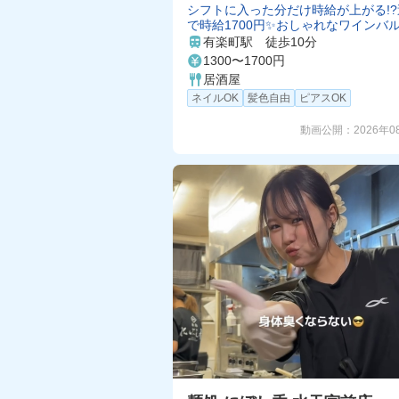
シフトに入った分だけ時給が上がる!?
で時給1700円✨おしゃれなワインバ
ッツリ稼げます◎
有楽町駅 徒歩10分
1300〜1700円
居酒屋
ネイルOK
髪色自由
ピアスOK
動画公開：
2026年0