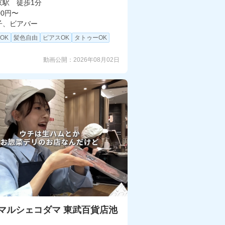
京駅 徒歩1分
00円〜
子、ビアバー
OK
髪色自由
ピアスOK
タトゥーOK
動画公開：
2026年08月02日
マルシェコダマ 東武百貨店池