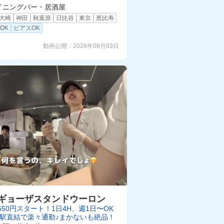
イニングバー・居酒屋
大崎
神田
秋葉原
日比谷
東京
恵比寿
OK
ピアスOK
動画公開：
2026年08月03日
ギョーザスタンドウーロン
650円スタート！1日4H、週1日〜OK
駅直結で楽々通勤♪まかないも絶品！