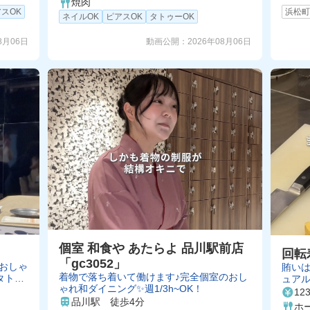
焼肉
浜松
スOK
ネイルOK
ピアスOK
タトゥーOK
8月06日
動画公開：
2026年08月06日
個室 和食や あたらよ 品川駅前店
回転
「gc3052」
おしゃ
賄いは
着物で落ち着いて働けます♪完全個室のおし
タトゥ
ュア
ゃれ和ダイニング✨週1/3h~OK！
ので友
12
品川駅 徒歩4分
ホ