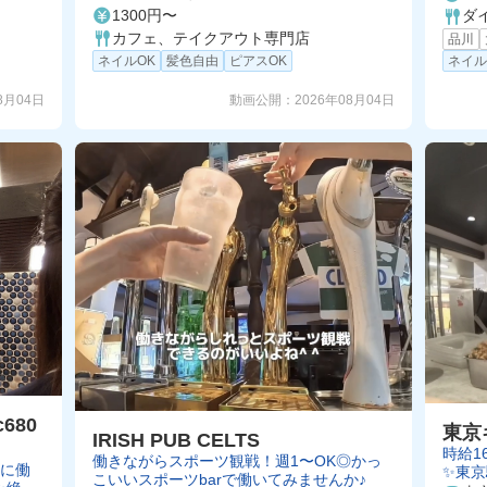
1300円〜
ダ
カフェ、テイクアウト専門店
品川
ネイル
ネイルOK
髪色自由
ピアスOK
8月04日
動画公開：
2026年08月04日
680
東京
IRISH PUB CELTS
時給1
働きながらスポーツ観戦！週1〜OK◎かっ
間に働
✨東京
こいいスポーツbarで働いてみませんか♪