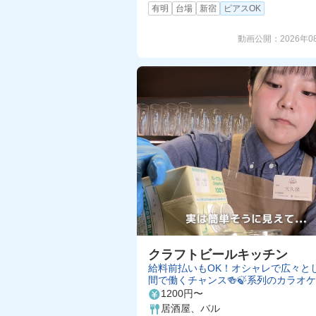
有明
台場
新宿
ピアスOK
動画公開：
2026年0
クラフトビールキッチン
給料前払いもOK！オシャレで広々と
間で働くチャンス🍻🍃系列のカラオケ
FF＆飲食店20%OFF✨週0日もOKの
1200円〜
フト🎵
居酒屋、バル