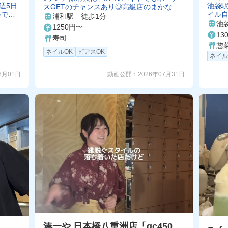
週5日
池袋駅
スGETのチャンスあり◎高級店のまかない
ルでガ
イル自
や接客スキルもGETだぜ！✨️
浦和駅 徒歩1分
ない＆
池
1250円〜
13
寿司
惣
ネイルOK
ピアスOK
ネイル
動画公開：
2026年07月31日
8月01日
湊一や 日本橋八重洲店「gc450