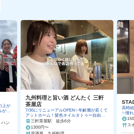
九州料理と旨い酒 どんたく 三軒
STA
茶屋店
力上が
高時給
7/30にリニューアルOPEN✨年齢層が若くて
ルが楽
✨憧
アットホーム！髪色ネイルタトゥー自由💅
く働
15
週1〜OK！
三軒茶屋駅 徒歩6分
、ハン
ス
1300円〜
居酒屋、九州料理