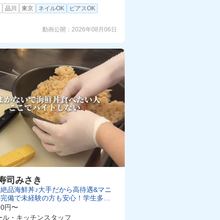
町
品川
東京
ネイルOK
ピアスOK
動画公開：
2026年08月06日
寿司みさき
絶品海鮮丼♪大手だから高待遇&マニ
ル完備で未経験の方も安心！学生多い
達たくさんできちゃいます🍣
30円〜
ール・キッチンスタッフ