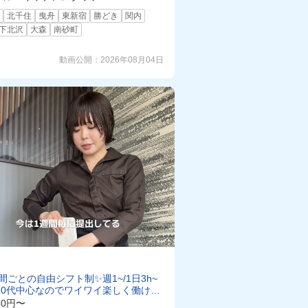
町
北千住
曳舟
東新宿
勝どき
関内
下北沢
大森
南砂町
動画公開：
2026年08月04日
週間ごとの自由シフト制✨週1~/1日3h~
20代中心なのでワイワイ楽しく働けま
50円〜