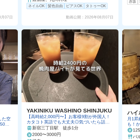
赤坂
ネイルOK
髪色自由
ピアスOK
タトゥーOK
8月07日
動画公開：
2026年08月07日
YAKINIKU WASHINO SHINJUKU
ハイ
【高時給2,000円〜】お客様9割が外国人！
月1昇
した空
カタコト英語でも大丈夫◎気づいたら話せ
も！
50%O
るようになっています！おしゃれにかっこ
新宿三丁目駅 徒歩1分
ちゃう
自由シ
12
よく働きませんか？✨
2000〜3000円
バ