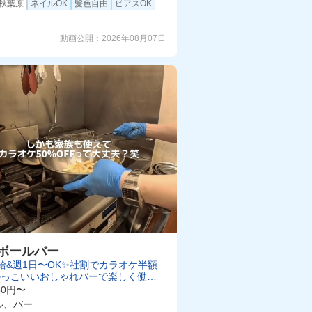
秋葉原
ネイルOK
髪色自由
ピアスOK
動画公開：
2026年08月07日
ボールバー
給&週1日〜OK✨社割でカラオケ半額
かっこいいおしゃれバーで楽しく働け
✨
50円〜
ル、バー