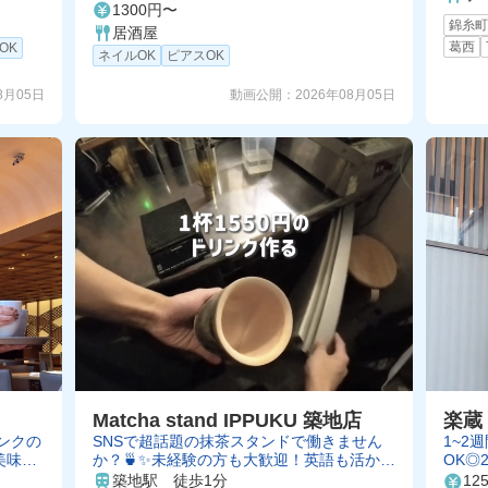
1300円〜
錦糸
居酒屋
葛西
OK
ネイルOK
ピアスOK
8月05日
動画公開：
2026年08月05日
Matcha stand IPPUKU 築地店
楽蔵
ンクの
SNSで超話題の抹茶スタンドで働きません
1~2
美味し
か？🍵✨未経験の方も大歓迎！英語も活かせ
OK◎
ます◎週2日〜OK！
す♪
築地駅 徒歩1分
12