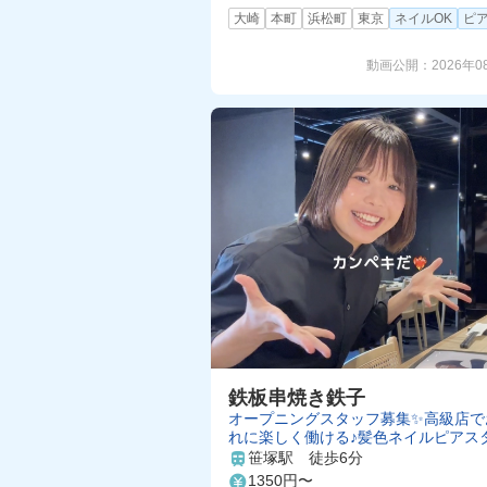
大崎
本町
浜松町
東京
ネイルOK
ピア
動画公開：
2026年0
鉄板串焼き鉄子
オープニングスタッフ募集✨高級店で
れに楽しく働ける♪髪色ネイルピアス
ーすべて自由💅週2〜OK！
笹塚駅 徒歩6分
1350円〜