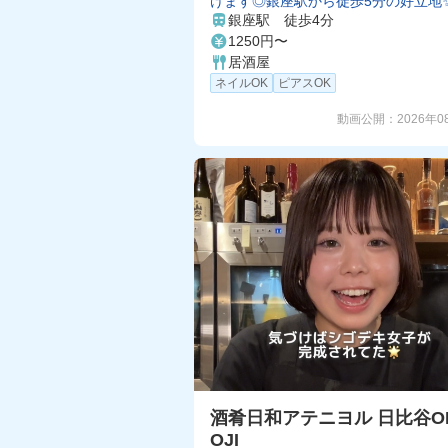
けます◎銀座駅から徒歩5分の好立地
まかない付き♪
銀座駅 徒歩4分
1250円〜
居酒屋
ネイルOK
ピアスOK
動画公開：
2026年0
酒肴日和アテニヨル 日比谷O
OJI