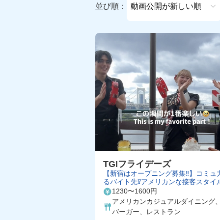
並び順：
TGIフライデーズ
【新宿はオープニング募集‼︎】コミュ
るバイト先⁉️アメリカンな接客スタイ
しい！初バイトも大歓迎✨週1~OK◎
1230〜1600円
アメリカンカジュアルダイニング
バーガー、レストラン