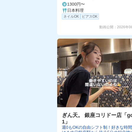
1300円〜
日本料理
ネイルOK
ピアスOK
動画公開：
2026年0
ぎん天。 銀座コリドー店「gc
1」
週0もOKの自由シフト制！好きな時