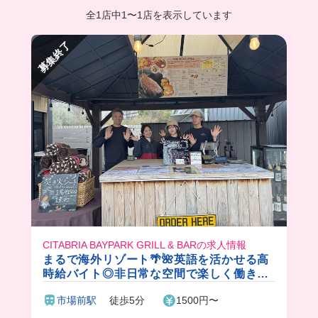
全1店中
1
〜
1店を表示しています
募集終了
CITABRIA BAYPARK GRILL & BARの求人情報
まるで海外リゾート🌴🌺英語を活かせる高
時給バイト◎非日常な空間で楽しく働きま
せんか？✨まかないは豪華なビュッフェス
市場前駅
徒歩5分
1500円〜
タイル♪