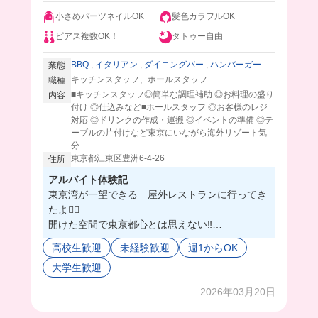
小さめパーツネイルOK
髪色カラフルOK
ピアス複数OK！
タトゥー自由
BBQ
,
イタリアン
,
ダイニングバー
,
ハンバーガー
業態
キッチンスタッフ、ホールスタッフ
職種
■キッチンスタッフ◎簡単な調理補助 ◎お料理の盛り
内容
付け ◎仕込みなど■ホールスタッフ ◎お客様のレジ
対応 ◎ドリンクの作成・運搬 ◎イベントの準備 ◎テ
ーブルの片付けなど東京にいながら海外リゾート気
分...
東京都江東区豊洲6-4-26 ︎
住所
アルバイト体験記
東京湾が一望できる 屋外レストランに行ってき
たよ❤️‍🔥
開けた空間で東京都心とは思えない‼️
季節時間問わず楽しめるから、夜の時間も人気な
高校生歓迎
未経験歓迎
週1からOK
んだそう✨🌃
大学生歓迎
スタッフさんはみんな仲良くって、ノリノリで和
気あいあい働いてたよ😙🌟
2026年03月20日
まかないはビュッフェスタイルで、毎日日替わり
で食べれるんだって❣️