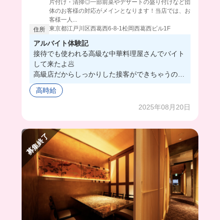
片付け・清掃◎一部前菜やデザートの盛り付けなど団
体のお客様の対応がメインとなります！当店では、お
客様一人...
東京都江戸川区西葛西6-8-1松岡西葛西ビル1F
住所
アルバイト体験記
接待でも使われる高級な中華料理屋さんでバイト
して来たよ🥟
高級店だからしっかりした接客ができちゃうの‼️
所作が綺麗になるとどこに出ても恥ずかしくない
高時給
よ〜🙂↕️
高級店なのにおしゃれは自由だから可愛く働けち
2025年08月20日
ゃうよ💖
この日のまかないは冷やし中華とチャーハンだっ
募集終了
たんだけど、一流のシェフが作ってくれるから働
くのが楽しみになるくらいほんっとうに美味しか
った🥹🔥