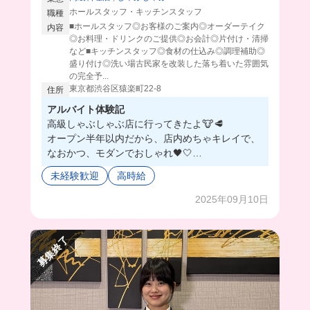
ホールスタッフ・キッチンスタッフ
職種
■ホールスタッフ◎お客様のご案内◎オーダーテイク
内容
◎お料理・ドリンクのご提供◎お会計◎片付け・清掃
など■キッチンスタッフ◎食材の仕込み◎調理補助◎
盛り付け◎洗い場古民家を改装した落ち着いた雰囲気
の完全予...
東京都渋谷区猿楽町22‐8
住所
アルバイト体験記
高級しゃぶしゃぶ店に行ってきたよ🐮🥩
オープン半年以内だから、店内めちゃキレイで、
なおかつ、モダンでおしゃれ🖤🤍
おしゃれ自由度も高めで美男美女多め👀‼️
未経験歓迎
高時給
高級店だけど学生多めで、みんな仲良いから働き
やすいの💖
2025年09月10日
まかないは日替わりメニューだから、毎回楽しみ
に出勤してる🤭
募集終了
わいわい楽しく働きたい人、待ってるよ〜❣️