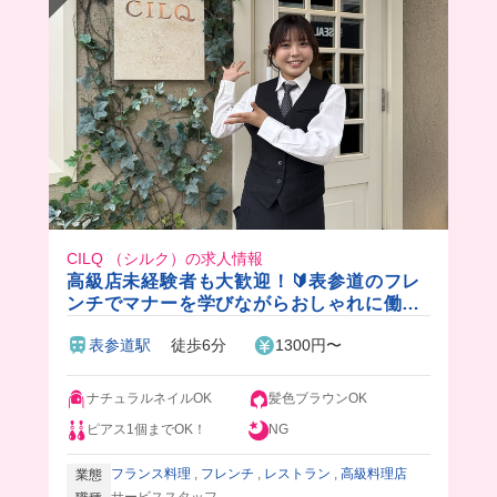
CILQ （シルク）の求人情報
高級店未経験者も大歓迎！🔰表参道のフレ
ンチでマナーを学びながらおしゃれに働け
ます✨穏やかなスタッフが多いので、馴染
表参道駅
徒歩6分
1300円〜
みやすいですよ♪
ナチュラルネイルOK
髪色ブラウンOK
ピアス1個までOK！
NG
フランス料理
,
フレンチ
,
レストラン
,
高級料理店
業態
サービススタッフ