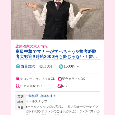
豊栄酒家の求人情報
高級中華でマナーが学べちゃう✨接客経験
者大歓迎‼️時給2000円も夢じゃない！髪色
ネイルピアス自由◎
西葛西駅
徒歩3分
1500円〜
デコレーションネイルOK
髪色カラフルOK
ピアス複数OK！
NG
中華料理
,
高級料理店
業態
ホールスタッフ
職種
■ホールスタッフ◎お客様のご案内◎オーダーテイク
内容
◎お料理やドリンクのご提供◎お会計（レジ作業）◎