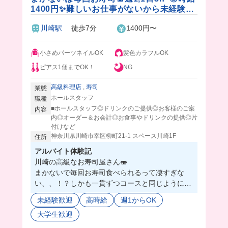
1400円✨難しいお仕事がないから未経験者
にもおすすめ！🔰
川崎駅
徒歩7分
1400円〜
小さめパーツネイルOK
髪色カラフルOK
ピアス1個までOK！
NG
高級料理店
,
寿司
業態
ホールスタッフ
職種
■ホールスタッフ◎ドリンクのご提供◎お客様のご案
内容
内◎オーダー＆お会計◎お食事やドリンクの提供◎片
付けなど
神奈川県川崎市幸区柳町21-1 スペース川崎1F
住所
アルバイト体験記
川崎の高級なお寿司屋さん🍣
まかないで毎回お寿司食べられるって凄すぎな
い、、！？しかも一貫ずつコースと同じように出
してくれて豪華すぎるおいしすぎる🥹
未経験歓迎
高時給
週1からOK
板前さんって怖いイメージだったけどすっごく優
大学生歓迎
しかったし、お寿司屋さんは意外とお仕事が簡単
だから初心者さんにぴったりだよ🔰