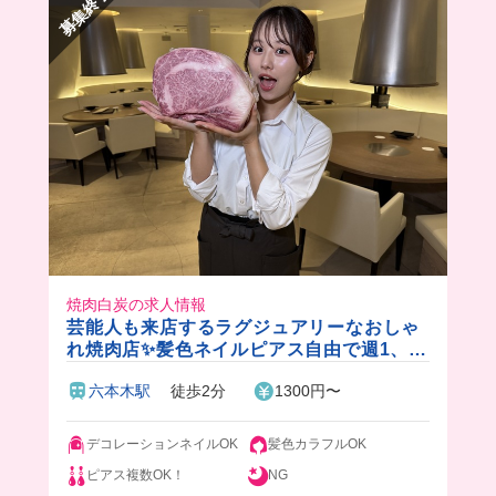
募集終了
ーや知識を学べちゃいそう🥹
まかないで絶品料理も食べられちゃうよ🤤
接客も難しいこともしたくないけど、美味しいま
かないが食べたいっていう欲張りさんにおすすめ
🤭
焼肉白炭の求人情報
芸能人も来店するラグジュアリーなおしゃ
れ焼肉店✨髪色ネイルピアス自由で週1、4
h〜OK❗️ 豪華なまかない付き（焼肉も食べ
六本木駅
徒歩2分
1300円〜
られます！）🎵
デコレーションネイルOK
髪色カラフルOK
ピアス複数OK！
NG