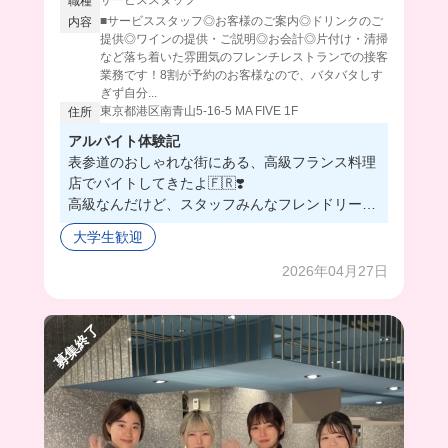
職種
■サービススタッフ◎お客様のご案内◎ドリンクのご
内容
提供◎ワインの提供・ご説明◎お会計◎片付け・清掃
など落ち着いた雰囲気のフレンチレストランでの接客
業務です！8割が予約のお客様なので、バタバタしす
ぎず自分...
東京都港区南青山5-16-5 MA FIVE 1F
住所
アルバイト体験記
表参道のおしゃれな街にある、高級フランス料理
店でバイトしてきたよ🇫🇷❣️
高級なんだけど、スタッフみんなフレンドリーで
穏やかな方が多いし、落ち着いて働ける👀✨
大学生歓迎
バイトの仕事はご予約のお客様のケアが基本だか
ら、気遣いなどたくさん学べそう😳
2026年04月27日
まかないは日替わりで、オムライスやチャーハン
などジャンル問わず食べれるみたい❣️
募集終了
今回は海老のパスタを食べたよ🍝😋
高級店なだけあって、めちゃめちゃ美味しかった
🥰💕