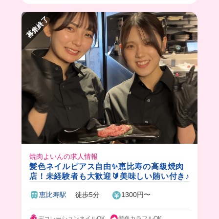
できちゃう！🔰
まかないは日替わりなんだけど、今回は絶品の丼
募集終了
が食べれちゃった🤭
みんなも応募してみてね❗️🥰
焼肉よいんの求人情報
髪色ネイルピアス自由✨恵比寿の高級焼肉
店！未経験者も大歓迎🔰美味しい賄い付き♪
恵比寿駅
徒歩5分
1300円〜
デコレーションネイルOK
髪色カラフルOK