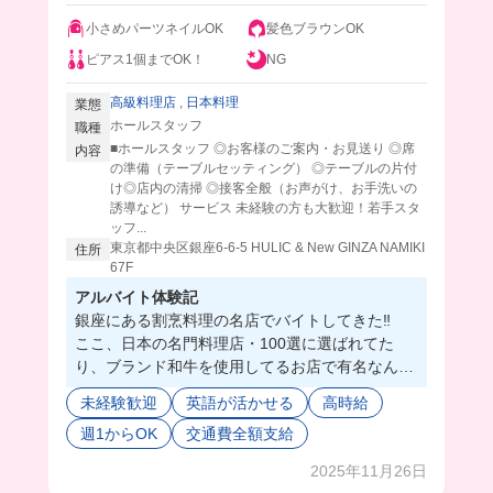
小さめパーツネイルOK
髪色ブラウンOK
ピアス1個までOK！
NG
高級料理店
,
日本料理
業態
ホールスタッフ
職種
■ホールスタッフ ◎お客様のご案内・お見送り ◎席
内容
の準備（テーブルセッティング） ◎テーブルの片付
け◎店内の清掃 ◎接客全般（お声がけ、お手洗いの
誘導など） サービス 未経験の方も大歓迎！若手スタ
ッフ...
東京都中央区銀座6-6-5 HULIC & New GINZA NAMIKI
住所
67F
アルバイト体験記
銀座にある割烹料理の名店でバイトしてきた‼️
ここ、日本の名門料理店・100選に選ばれてた
り、ブランド和牛を使用してるお店で有名なんだ
って❣️🤤
未経験歓迎
英語が活かせる
高時給
店内も高級感あふれる感じで、コースのお客様が
週1からOK
交通費全額支給
ほとんどだから、落ち着いて接客ができそう🥺
配膳などの難しい仕事は社員さんがやってくれる
2025年11月26日
から、初心者さんでも安心して高級店デビューが