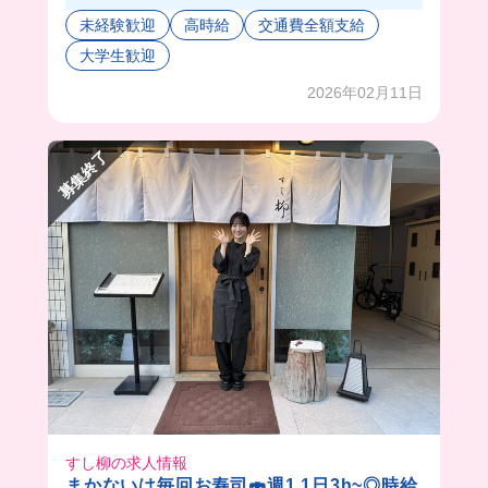
サービスの方も調理の方もみんな優しくてあった
未経験歓迎
高時給
交通費全額支給
かい空間だったよ❣
大学生歓迎
みんな優しい上に、高級店らしいしっかりとした
サービスが身につくし、1から教えてくれるから
2026年02月11日
飲食経験者さんにも超おすすめのバ先だよ〜💗
募集終了
すし柳の求人情報
まかないは毎回お寿司🍣週1,1日3h~◎時給