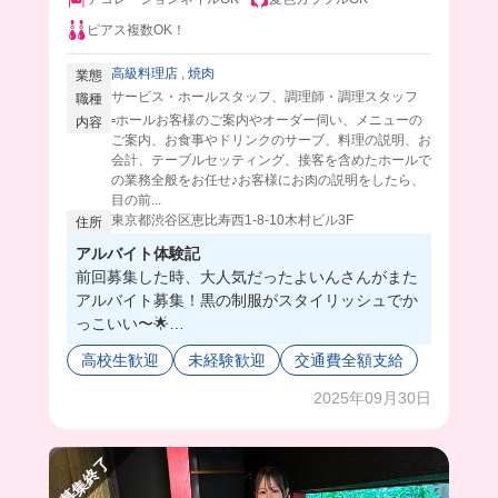
ピアス複数OK！
高級料理店
,
焼肉
業態
サービス・ホールスタッフ、調理師・調理スタッフ
職種
▫️ホールお客様のご案内やオーダー伺い、メニューの
内容
ご案内、お食事やドリンクのサーブ、料理の説明、お
会計、テーブルセッティング、接客を含めたホールで
の業務全般をお任せ♪お客様にお肉の説明をしたら、
目の前...
東京都渋谷区恵比寿西1-8-10木村ビル3F
住所
アルバイト体験記
前回募集した時、大人気だったよいんさんがまた
アルバイト募集！黒の制服がスタイリッシュでか
っこいい〜🌟
お店の人たちもみんな優しくて雰囲気最高！
高校生歓迎
未経験歓迎
交通費全額支給
ネイルピアスがOKなのも嬉しいポイント💖
肉焼き研修で焼いたお肉は食べられちゃうのも嬉
2025年09月30日
しいよね🤤
紹介制度もあるから、友達誘っちゃうのもありな
募集終了
のでは🤭