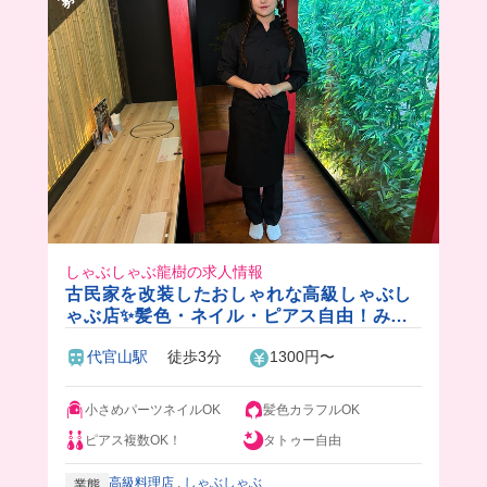
しゃぶしゃぶ龍樹の求人情報
古民家を改装したおしゃれな高級しゃぶし
ゃぶ店✨髪色・ネイル・ピアス自由！みん
なで楽しく働いているので、高級店バイト
代官山駅
徒歩3分
1300円〜
デビューにもおすすめです🔰♪
小さめパーツネイルOK
髪色カラフルOK
ピアス複数OK！
タトゥー自由
高級料理店
,
しゃぶしゃぶ
業態