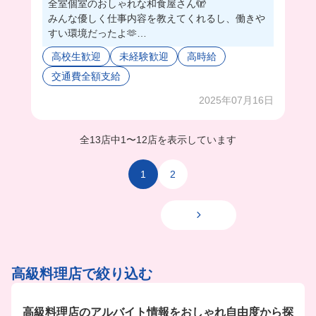
全室個室のおしゃれな和食屋さん🫣
みんな優しく仕事内容を教えてくれるし、働きや
すい環境だったよ🫶
昨年の10月にオープンしたばかりだから、綺麗な
高校生歓迎
未経験歓迎
高時給
店内で働けちゃう！！
交通費全額支給
今回撮影したお店の隣にある別邸でアルバイト募
集中だよ！🤭
2025年07月16日
仕事終わり18:00に出勤して、21:30に退勤してい
る方もいるみたいだから、Wワークにもおすすめ
できちゃう🥹
全13店中
1
〜
12店を表示しています
絶品まかない付きの和食屋でバイト始めちゃお🌟
1
2
高級料理店で絞り込む
高級料理店のアルバイト情報をおしゃれ自由度から探