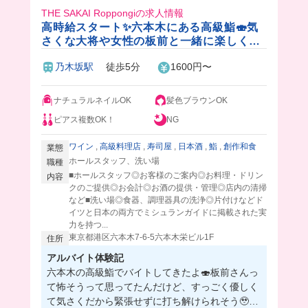
THE SAKAI Roppongiの求人情報
高時給スタート✨六本木にある高級鮨🍣気
さくな大将や女性の板前と一緒に楽しく働
きませんか？♪
乃木坂駅
徒歩5分
1600円〜
ナチュラルネイルOK
髪色ブラウンOK
ピアス複数OK！
NG
ワイン
,
高級料理店
,
寿司屋
,
日本酒
,
鮨
,
創作和食
業態
ホールスタッフ、洗い場
職種
■ホールスタッフ◎お客様のご案内◎お料理・ドリン
内容
クのご提供◎お会計◎お酒の提供・管理◎店内の清掃
など■洗い場◎食器、調理器具の洗浄◎片付けなどド
イツと日本の両方でミシュランガイドに掲載された実
力を持つ...
東京都港区六本木7-6-5六本木栄ビル1F
住所
アルバイト体験記
六本木の高級鮨でバイトしてきたよ🍣板前さんっ
て怖そうって思ってたんだけど、すっごく優しく
て気さくだから緊張せずに打ち解けられそう🥹❤️