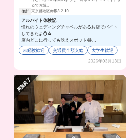
るでお城...
東京都港区赤坂8-2-10
住所
アルバイト体験記
憧れのウェディングチャペルがあるお店でバイト
してきたよ💍⛪️
店内どこに行っても映えスポット😂
ドリンクもおしゃれだし、スタッフさんの制服も
未経験歓迎
交通費全額支給
大学生歓迎
おしゃれすぎて、最初私服で働いてると思った😳
笑
2026年03月13日
ホスピタリティの塊！みたいなスタッフさんしか
いないから、穏やかな気持ちで働けちゃう🥹
募集終了
ここでバイトするだけでテンション上がるよ💕💕