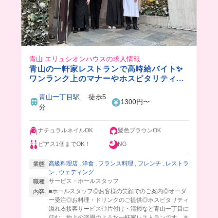
青山 エリュシオンハウスの求人情報
青山の一軒家レストランで高時給バイト✨
ワンランク上のマナーやホスピタリティが
自然と身につきます♪
青山一丁目駅
徒歩5
1300円〜
分
ナチュラルネイルOK
髪色ブラウンOK
ピアス1個までOK！
NG
高級料理店
,
洋食
,
フランス料理
,
フレンチ
,
レストラ
業態
ン
,
ウェディング
サービス・ホールスタッフ
職種
■ホールスタッフ◎お客様の笑顔でのご案内◎オーダ
内容
ー受注◎お料理・ドリンクのご提供◎ホスピタリティ
溢れる接客サービス◎片付け・清掃など青山一丁目に
佇む、地上の楽園のような一軒家レストランです。ま