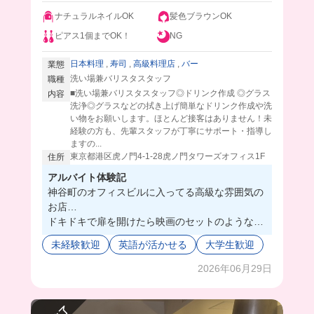
ナチュラルネイルOK
髪色ブラウンOK
ピアス1個までOK！
NG
日本料理
,
寿司
,
高級料理店
,
バー
業態
洗い場兼バリスタスタッフ
職種
■洗い場兼バリスタスタッフ◎ドリンク作成 ◎グラス
内容
洗浄◎グラスなどの拭き上げ簡単なドリンク作成や洗
い物をお願いします。ほとんど接客はありません！未
経験の方も、先輩スタッフが丁寧にサポート・指導し
ますの...
東京都港区虎ノ門4-1-28虎ノ門タワーズオフィス1F
住所
アルバイト体験記
神谷町のオフィスビルに入ってる高級な雰囲気の
お店…
ドキドキで扉を開けたら映画のセットのような豪
華な店内に、笑顔が素敵なマネージャーさんがい
未経験歓迎
英語が活かせる
大学生歓迎
て一気に緊張がほぐれた😮‍💨💕
ここ実は、世界展開してる超有名なレストランな
2026年06月29日
の‼️
バリスタはほとんど接客しないけど、
皆さん知識や経験が豊富で、働くだけでなくマナ