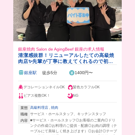
銀座焼肉 Salon de AgingBeef 銀座の求人情報
清潔感抜群！リニューアルしたての高級焼
肉店✨先輩が丁寧に教えてくれるので初心
者さんも安心◎髪色、ネイルなどおしゃれ
銀座駅
徒歩5分
1400円〜
も自由♪
デコレーションネイルOK
髪色カラフルOK
ピアス複数OK！
NG
高級料理店
,
焼肉
業態
サービス・ホールスタッフ、キッチンスタッフ
職種
■サービス・ホールスタッフ◎お客様のご案内◎ドリ
内容
ンクの作成◎お料理のご提供・配膳◎お肉の調理（テ
ーブルにて美味しく焼き上げます）◎お会計◎テーブ