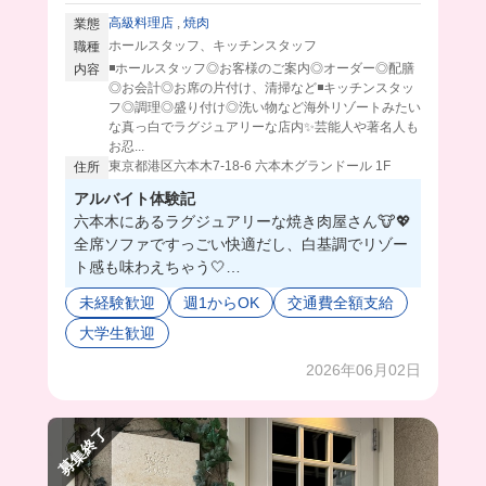
高級料理店
,
焼肉
業態
ホールスタッフ、キッチンスタッフ
職種
◾️ホールスタッフ◎お客様のご案内◎オーダー◎配膳
内容
◎お会計◎お席の片付け、清掃など◾️キッチンスタッ
フ◎調理◎盛り付け◎洗い物など海外リゾートみたい
な真っ白でラグジュアリーな店内✨芸能人や著名人も
お忍...
東京都港区六本木7-18-6 六本木グランドール 1F
住所
アルバイト体験記
六本木にあるラグジュアリーな焼き肉屋さん🐮💖
全席ソファですっごい快適だし、白基調でリゾー
ト感も味わえちゃう🤍
芸能人もお忍びで来るんだとか...🤫💕
未経験歓迎
週1からOK
交通費全額支給
しかも、おしゃれ完全自由❣️
大学生歓迎
店長さんすっごくやさしくて、おとんみたいで居
心地良すぎた🥹💞
2026年06月02日
まかないもめちゃくちゃ豪華でびっくり👀‼️
いつもみんなで食べてるみたい❣️
いろんな知識も身につくし、何より楽しい✨
募集終了
英語もちょっと学べるかも🤭🤏