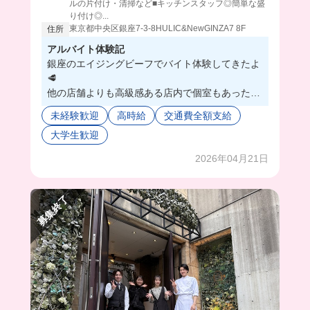
ルの片付け・清掃など■キッチンスタッフ◎簡単な盛
り付け◎...
東京都中央区銀座7-3-8HULIC&NewGINZA7 8F
住所
アルバイト体験記
銀座のエイジングビーフでバイト体験してきたよ
🥩
他の店舗よりも高級感ある店内で個室もあった😳
バイトの子達は同年代多くて楽しかったし、研修
未経験歓迎
高時給
交通費全額支給
もしっかりしてるから初心者さんでも安心！！！
大学生歓迎
おしゃれな店内で働けるから、かっこいい自分に
なれちゃいそう🤭
2026年04月21日
まかないのビーフシチューはお肉柔らかで、幸せ
すぎた~💖
募集終了