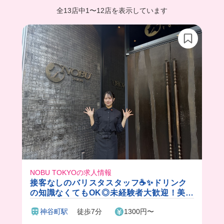
全13店中
1
〜
12店を表示しています
NOBU TOKYOの求人情報
接客なしのバリスタスタッフ☕️✨ドリンク
の知識なくてもOK◎未経験者大歓迎！美味
しい賄いも食べられます♪
神谷町駅
徒歩7分
1300円〜