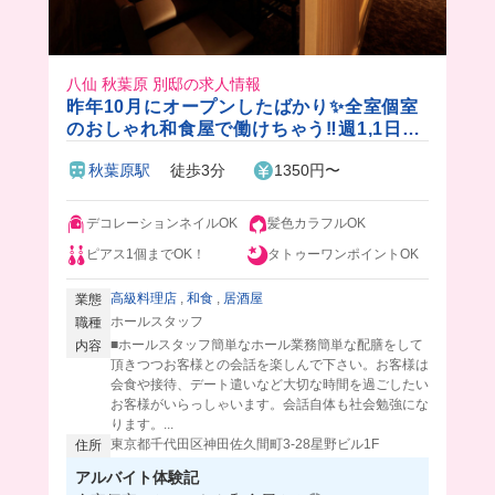
八仙 秋葉原 別邸の求人情報
昨年10月にオープンしたばかり✨全室個室
のおしゃれ和食屋で働けちゃう‼️週1,1日3h
~OK！美味しい賄い付き♪
秋葉原駅
徒歩3分
1350円〜
デコレーションネイルOK
髪色カラフルOK
ピアス1個までOK！
タトゥーワンポイントOK
高級料理店
,
和食
,
居酒屋
業態
ホールスタッフ
職種
■ホールスタッフ簡単なホール業務簡単な配膳をして
内容
頂きつつお客様との会話を楽しんで下さい。お客様は
会食や接待、デート遣いなど大切な時間を過ごしたい
お客様がいらっしゃいます。会話自体も社会勉強にな
ります。...
東京都千代田区神田佐久間町3-28星野ビル1F
住所
アルバイト体験記