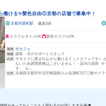
ら働ける✨髪色自由◎京都の店舗で募集中！
京都河原町駅
徒歩2分
カラフルネイルOK
髪色カラフルOK
犬カフェ
業態
接客・犬のサポートスタッフ
職種
サモエドに囲まれながら働けるドックカフェです♪ 
内容
ないため調理業務はございません！・店内の清掃 サ
す。 お...
京都府京都市中京区蛸薬師上ル塩屋町327三條サクラヤ
住所
個性があってわんこたちと関わるのが楽しすぎる😭💗