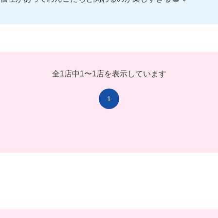
全1店中
1
〜
1店を表示しています
1